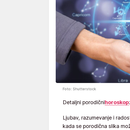
Foto: Shutterstock
Detaljni porodični
horoskop
Ljubav, razumevanje i radost
kada se porodična slika može 