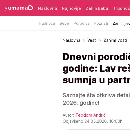
Naslovna
Najnovije
Želim bebu
Trudno
Trudnoća
Bebe
Porodica
Poznati
Zanimljivo
Naslovna
Vesti
Zanimljivosti
Dnevni porodič
godine: Lav re
sumnja u part
Saznajte šta otkriva deta
2026. godine!
Autor:
Teodora Andrić
Objavljeno 24.05.2026. 16:00h