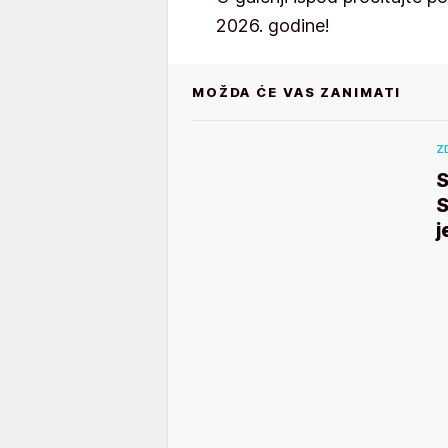
2026. godine!
MOŽDA ĆE VAS ZANIMATI
Z
S
S
j