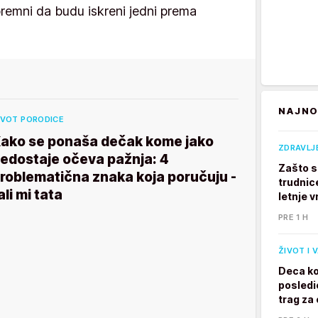
premni da budu iskreni jedni prema
NAJNO
IVOT PORODICE
ako se ponaša dečak kome jako
ZDRAVLJ
edostaje očeva pažnja: 4
Zašto s
roblematična znaka koja poručuju -
trudnic
ali mi tata
letnje v
PRE 1 H
ŽIVOT I 
Deca ko
posledi
trag za 