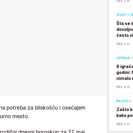
PRE 2 H
ŽIVOT I 
Šta se 
dovoljno
često v
PRE 3 H
UČENJE I
6 igrač
godini:
nimalo 
PRE 4 H
RAZVOJ, 
žna potreba za bliskošću i osećajem
Zašto b
kako po
urno mesto.
PRE 5 H
porodični dnevni horoskop za 21. maj