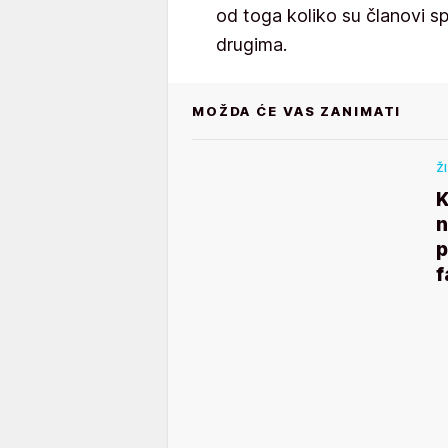
od toga koliko su članovi s
drugima.
MOŽDA ĆE VAS ZANIMATI
Ž
K
n
p
f