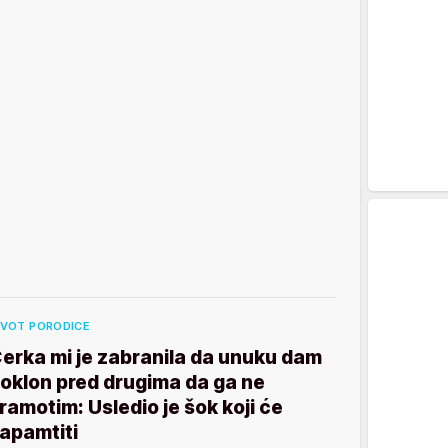
IVOT PORODICE
erka mi je zabranila da unuku dam
oklon pred drugima da ga ne
ramotim: Usledio je šok koji će
apamtiti