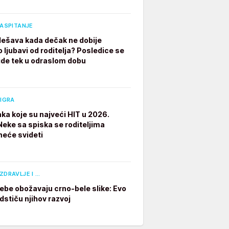
VASPITANJE
dešava kada dečak ne dobije
 ljubavi od roditelja? Posledice se
ide tek u odraslom dobu
 IGRA
aka koje su najveći HIT u 2026.
 Neke sa spiska se roditeljima
neće svideti
ZDRAVLJE I …
ebe obožavaju crno-bele slike: Evo
dstiču njihov razvoj