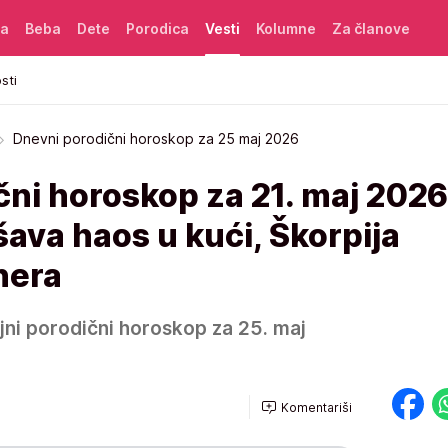
ća
Beba
Dete
Porodica
Vesti
Kolumne
Za članove
sti
Dnevni porodični horoskop za 25 maj 2026
ni horoskop za 21. maj 2026
šava haos u kući, Škorpija
nera
ljni porodični horoskop za 25. maj
Komentariši