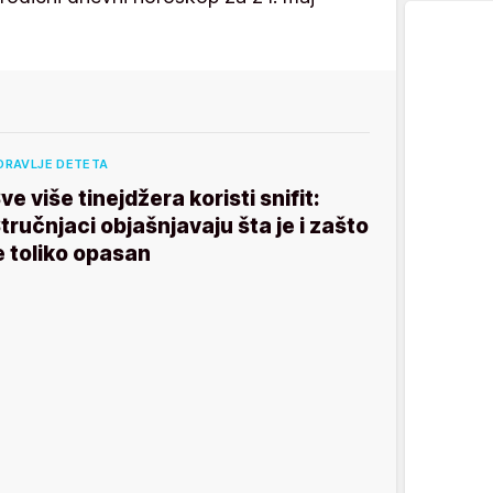
DRAVLJE DETETA
ve više tinejdžera koristi snifit:
tručnjaci objašnjavaju šta je i zašto
e toliko opasan