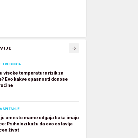
VIJE
E TRUDNICA
u visoke temperature rizik za
e? Evo kakve opasnosti donose
rućine
VASPITANJE
ju umesto mame odgaja baka imaju
ce: Psiholozi kažu da ovo ostavlja
ceo život