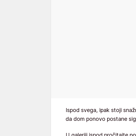
Ispod svega, ipak stoji sna
da dom ponovo postane sig
U galeriji ispod pročitajte 