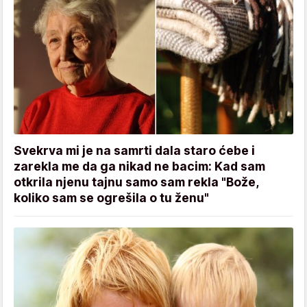
Svekrva mi je na samrti dala staro ćebe i
zarekla me da ga nikad ne bacim: Kad sam
otkrila njenu tajnu samo sam rekla "Bože,
koliko sam se ogrešila o tu ženu"