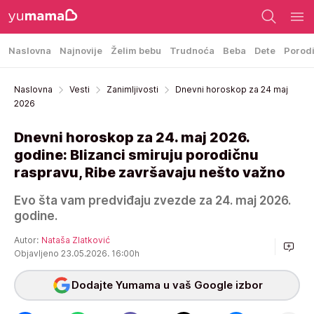
Naslovna
Najnovije
Želim bebu
Trudnoća
Beba
Dete
Porod
Naslovna
Vesti
Zanimljivosti
Dnevni horoskop za 24 maj
2026
Dnevni horoskop za 24. maj 2026.
godine: Blizanci smiruju porodičnu
raspravu, Ribe završavaju nešto važno
Evo šta vam predviđaju zvezde za 24. maj 2026.
godine.
Autor:
Nataša Zlatković
Objavljeno 23.05.2026. 16:00h
Dodajte Yumama u vaš Google izbor