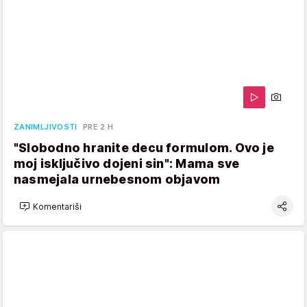
ZANIMLJIVOSTI
PRE 2 H
"Slobodno hranite decu formulom. Ovo je
moj isključivo dojeni sin": Mama sve
nasmejala urnebesnom objavom
Komentariši