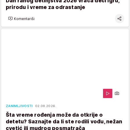
Dan ranog detinjstva 2026 vraća deci igru,
prirodu i vreme za odrastanje
Komentariši
ZANIMLJIVOSTI
02.08.2026.
Šta vreme rođenja može da otkrije o
detetu? Saznajte da li ste rodili vođu, nežan
cvetić ili mudrog posmatrača