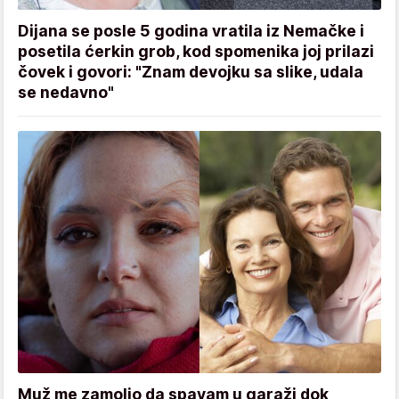
Dijana se posle 5 godina vratila iz Nemačke i
posetila ćerkin grob, kod spomenika joj prilazi
čovek i govori: "Znam devojku sa slike, udala
se nedavno"
Muž me zamolio da spavam u garaži dok