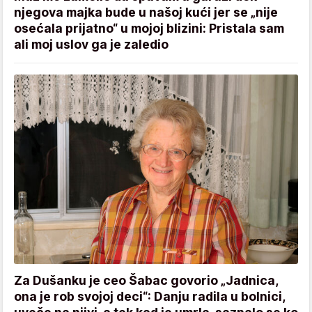
njegova majka bude u našoj kući jer se „nije
osećala prijatno“ u mojoj blizini: Pristala sam
ali moj uslov ga je zaledio
Za Dušanku je ceo Šabac govorio „Jadnica,
ona je rob svojoj deci“: Danju radila u bolnici,