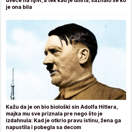
uveče na njivi, a tek kad je umrla, saznalo se ko
je ona bila
Kažu da je on bio biološki sin Adolfa Hitlera,
majka mu sve priznala pre nego što je
izdahnula: Kad je otkrio pravu istinu, žena ga
napustila i pobegla sa decom