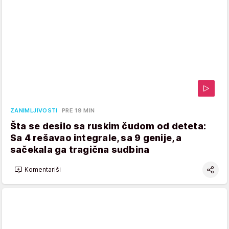
ZANIMLJIVOSTI
PRE 19 MIN
Šta se desilo sa ruskim čudom od deteta:
Sa 4 rešavao integrale, sa 9 genije, a
sačekala ga tragična sudbina
Komentariši