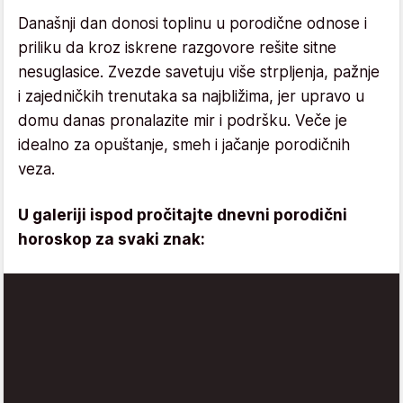
Današnji dan donosi toplinu u porodične odnose i
priliku da kroz iskrene razgovore rešite sitne
nesuglasice. Zvezde savetuju više strpljenja, pažnje
i zajedničkih trenutaka sa najbližima, jer upravo u
domu danas pronalazite mir i podršku. Veče je
idealno za opuštanje, smeh i jačanje porodičnih
veza.
U galeriji ispod pročitajte dnevni porodični
horoskop za svaki znak: