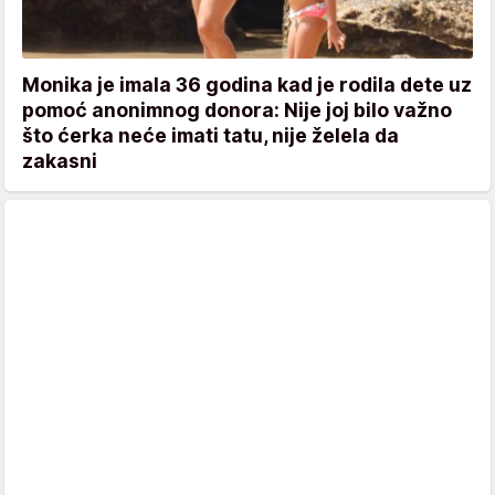
Monika je imala 36 godina kad je rodila dete uz
pomoć anonimnog donora: Nije joj bilo važno
što ćerka neće imati tatu, nije želela da
zakasni