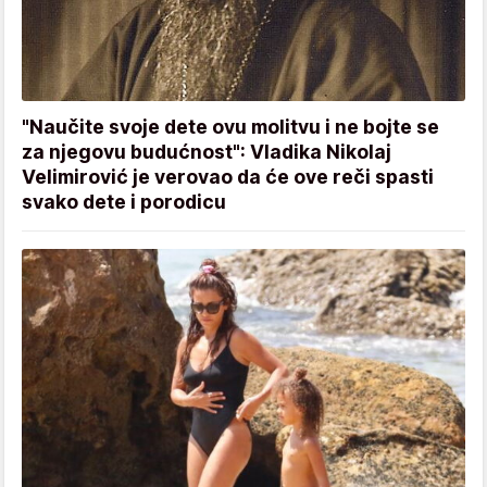
"Naučite svoje dete ovu molitvu i ne bojte se
za njegovu budućnost": Vladika Nikolaj
Velimirović je verovao da će ove reči spasti
svako dete i porodicu