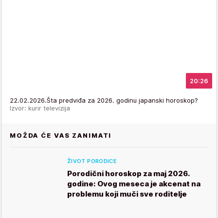
20:26
22.02.2026.Šta predviđa za 2026. godinu japanski horoskop?
Izvor: kurir televizija
MOŽDA ĆE VAS ZANIMATI
ŽIVOT PORODICE
Porodični horoskop za maj 2026.
godine: Ovog meseca je akcenat na
problemu koji muči sve roditelje