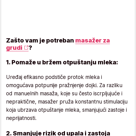
Zašto vam je potreban
masažer za
grudi
?
1. Pomaže u bržem otpuštanju mleka:
Uređaj efikasno podstiče protok mleka i
omogućava potpunije pražnjenje dojki. Za razliku
od manuelnih masaža, koje su često iscrpljujuće i
nepraktične, masažer pruža konstantnu stimulaciju
koja ubrzava otpuštanje mleka, smanjujući zastoje i
neprijatnosti.
2. Smanjuje rizik od upala i zastoja