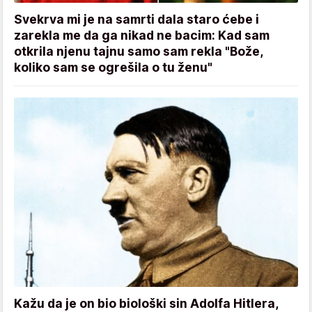
Svekrva mi je na samrti dala staro ćebe i
zarekla me da ga nikad ne bacim: Kad sam
otkrila njenu tajnu samo sam rekla "Bože,
koliko sam se ogrešila o tu ženu"
Kažu da je on bio biološki sin Adolfa Hitlera,