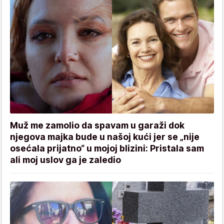
Muž me zamolio da spavam u garaži dok
njegova majka bude u našoj kući jer se „nije
osećala prijatno“ u mojoj blizini: Pristala sam
ali moj uslov ga je zaledio