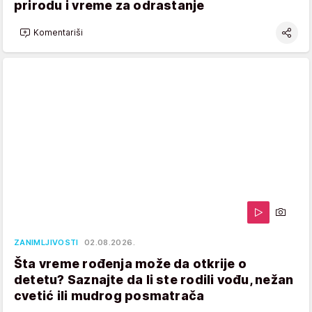
prirodu i vreme za odrastanje
Komentariši
ZANIMLJIVOSTI
02.08.2026.
Šta vreme rođenja može da otkrije o
detetu? Saznajte da li ste rodili vođu, nežan
cvetić ili mudrog posmatrača