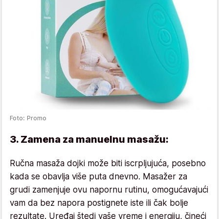
Foto: Promo
3. Zamena za manuelnu masažu:
Ručna masaža dojki može biti iscrpljujuća, posebno
kada se obavlja više puta dnevno. Masažer za
grudi zamenjuje ovu napornu rutinu, omogućavajući
vam da bez napora postignete iste ili čak bolje
rezultate. Uređaj štedi vaše vreme i energiju, čineći