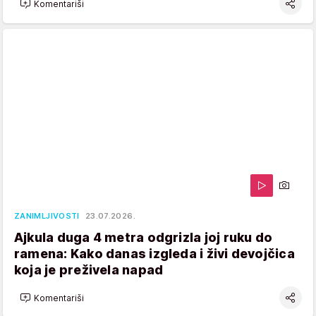
Komentariši
ZANIMLJIVOSTI
23.07.2026.
Ajkula duga 4 metra odgrizla joj ruku do
ramena: Kako danas izgleda i živi devojčica
koja je preživela napad
Komentariši