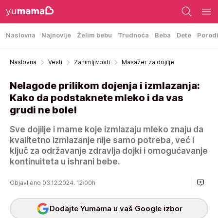
Naslovna
Najnovije
Želim bebu
Trudnoća
Beba
Dete
Porod
Naslovna
Vesti
Zanimljivosti
Masažer za dojilje
Nelagode prilikom dojenja i izmlazanja:
Kako da podstaknete mleko i da vas
grudi ne bole!
Sve dojilje i mame koje izmlazaju mleko znaju da
kvalitetno izmlazanje nije samo potreba, već i
ključ za održavanje zdravlja dojki i omogućavanje
kontinuiteta u ishrani bebe.
Objavljeno 03.12.2024. 12:00h
Dodajte Yumama u vaš Google izbor