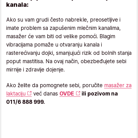
kanala:
Ako su vam grudi često nabrekle, preosetljive i
imate problem sa zapušenim mlečnim kanalima,
masažer će vam biti od velike pomoći. Blagim
vibracijama pomaže u otvaranju kanala i
rasterećivanju dojki, smanjujući rizik od bolnih stanja
poput mastitisa. Na ovaj način, obezbeđujete sebi
mirnije i zdravije dojenje.
Ako želite da pomognete sebi, poručite
masažer za
laktaciju
već danas
OVDE
ili pozivom na
011/6 888 999.