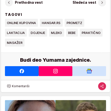
Prethodna vest
Sledeća vest
TAGOVI
ONLINE KUPOVINA
HANGAR.RS
PROMETZ
LAKTACIJA
DOJENJE
MLEKO
BEBE
PRAKTIČNO
MASAŽER
Budi deo Yumama zajednice.
Komentariši