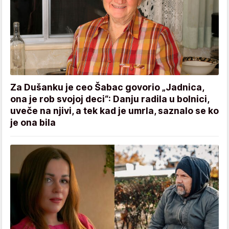
Za Dušanku je ceo Šabac govorio „Jadnica,
ona je rob svojoj deci“: Danju radila u bolnici,
uveče na njivi, a tek kad je umrla, saznalo se ko
je ona bila