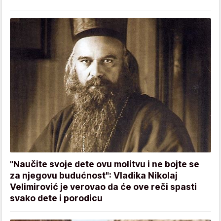
"Naučite svoje dete ovu molitvu i ne bojte se
za njegovu budućnost": Vladika Nikolaj
Velimirović je verovao da će ove reči spasti
svako dete i porodicu