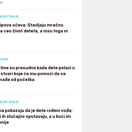
IN
VASPITANJE
 tipova očeva: Stavljaju mračnu
 ceo život deteta, a nisu toga ni
 IGRA
tine su presudne kada dete polazi u
7 stvari koje će mu pomoći da se
nađe od početka
VASPITANJE
na pokazuju da je dete rođeni vođa;
i ih slučajno sputavaju, a u kući im
enije