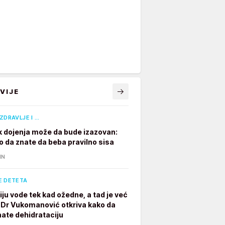
VIJE
ZDRAVLJE I …
 dojenja može da bude izazovan:
o da znate da beba pravilno sisa
IN
E DETETA
iju vode tek kad ožedne, a tad je već
 Dr Vukomanović otkriva kako da
ate dehidrataciju