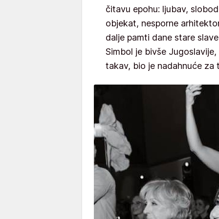
čitavu epohu: ljubav, slobod
objekat, nesporne arhitektons
dalje pamti dane stare slave
Simbol je bivše Jugoslavije,
takav, bio je nadahnuće z