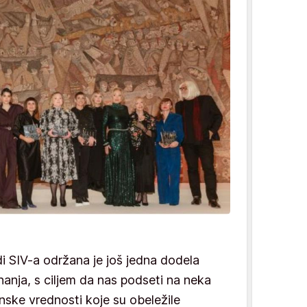
di SIV-a održana je još jedna dodela
nanja, s ciljem da nas podseti na neka
nske vrednosti koje su obeležile