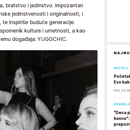
a, bratstvo i jedinstvo. Impozantan
ke jedinstvenosti i originalnosti, i
, te inspiriše buduće generacije.
 spomenik kulture i umetnosti, a kao
a temu događaja: YUGOCHIC.
NAJNO
RAZVOJ, 
Početak
Evo kak
PRE 26 M
ZDRAVLJ
"Deca p
kasno":
prepozn