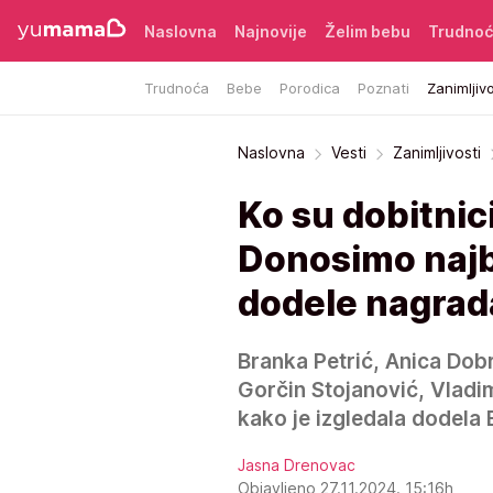
Naslovna
Najnovije
Želim bebu
Trudno
Trudnoća
Bebe
Porodica
Poznati
Zanimljivo
Naslovna
Vesti
Zanimljivosti
Ko su dobitnic
Donosimo najb
dodele nagrad
Branka Petrić, Anica Dob
Gorčin Stojanović, Vladimi
kako je izgledala dodela 
Jasna Drenovac
Objavljeno 27.11.2024. 15:16h