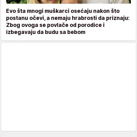
Evo šta mnogi muškarci osećaju nakon što
postanu očevi, a nemaju hrabrosti da priznaju:
Zbog ovoga se povlače od porodice i
izbegavaju da budu sa bebom