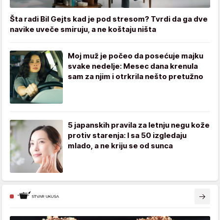
Šta radi Bil Gejts kad je pod stresom? Tvrdi da ga dve
navike uveče smiruju, a ne koštaju ništa
Moj muž je počeo da posećuje majku
svake nedelje: Mesec dana krenula
sam za njim i otrkrila nešto pretužno
5 japanskih pravila za letnju negu kože
protiv starenja: I sa 50 izgledaju
mlado, a ne kriju se od sunca