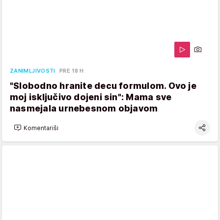
ZANIMLJIVOSTI
PRE 18 H
"Slobodno hranite decu formulom. Ovo je
moj isključivo dojeni sin": Mama sve
nasmejala urnebesnom objavom
Komentariši