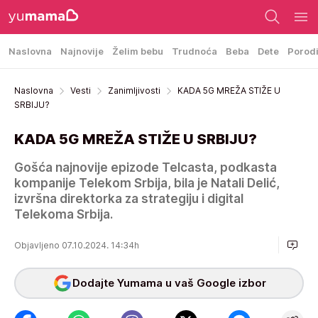
Naslovna
Najnovije
Želim bebu
Trudnoća
Beba
Dete
Porod
Naslovna
Vesti
Zanimljivosti
KADA 5G MREŽA STIŽE U
SRBIJU?
KADA 5G MREŽA STIŽE U SRBIJU?
Gošća najnovije epizode Telcasta, podkasta
kompanije Telekom Srbija, bila je Natali Delić,
izvršna direktorka za strategiju i digital
Telekoma Srbija.
Objavljeno 07.10.2024. 14:34h
Dodajte Yumama u vaš Google izbor