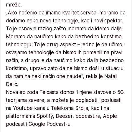
mreže.
„Ako hoćemo da imamo kvalitet servisa, moramo da
dodamo neke nove tehnologije, kao i novi spektar.
To je osnovni razlog zašto moramo da idemo dalje.
Moramo da naučimo kako da bezbedno koristimo
tehnologiju. To je drugi aspekt – jedno je da učimo i
osvajamo tehnologije da bismo ih primenili na pravi
način, a drugo je da naučimo kako da ih bezbedno
koristimo, upravo zato da ne bismo došli u situaciju
da nam na neki način one naude“, rekla je Natali
Delić.
Nova epizoda Telcasta donosi i njene stavove o 5G
teorijama zavere, a možete je pogledati i poslušati
na Youtube kanalu Telekoma Srbija, kao i na
platformama Spotify, Deezer, podcast.rs, Apple
podcast i Google Podcast-u.