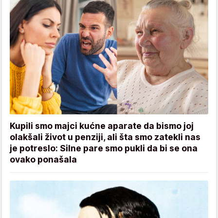
Kupili smo majci kućne aparate da bismo joj
olakšali život u penziji, ali šta smo zatekli nas
je potreslo: Silne pare smo pukli da bi se ona
ovako ponašala