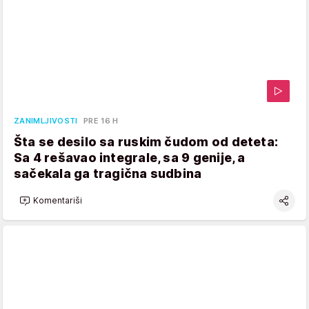
ZANIMLJIVOSTI
PRE 16 H
Šta se desilo sa ruskim čudom od deteta:
Sa 4 rešavao integrale, sa 9 genije, a
sačekala ga tragična sudbina
Komentariši