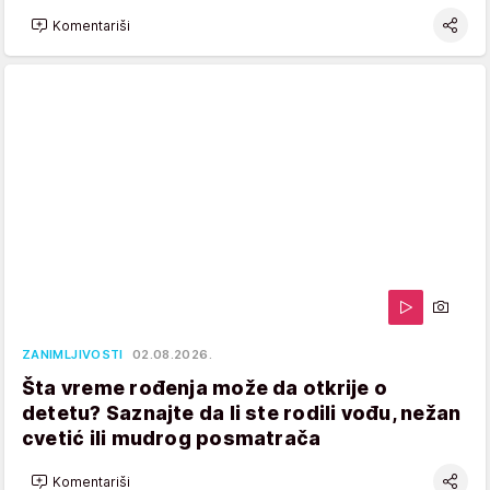
Komentariši
ZANIMLJIVOSTI
02.08.2026.
Šta vreme rođenja može da otkrije o
detetu? Saznajte da li ste rodili vođu, nežan
cvetić ili mudrog posmatrača
Komentariši