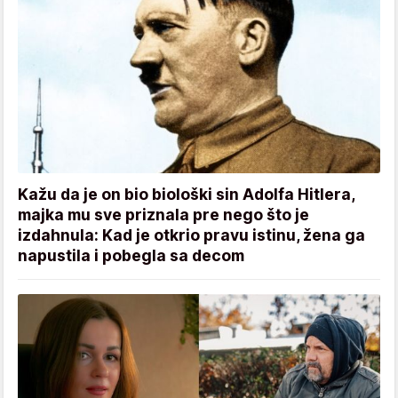
Kažu da je on bio biološki sin Adolfa Hitlera,
majka mu sve priznala pre nego što je
izdahnula: Kad je otkrio pravu istinu, žena ga
napustila i pobegla sa decom