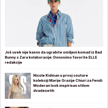
Još uvek nije kasno da ugrabite omiljeni komad iz Bad
Bunny x Zara kolaboracije: Donosimo favorite ELLE
redakcije
Nicole Kidman u prvoj couture
kolekciji Marije Grazije Chiuri za Fendi:
Moderan look inspirisan stilom
dvadesetih