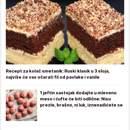
Recept za kolač smetanik: Ruski klasik u 3 sloja,
najviše će vas očarati fil od pavlake i vanile
1 jeftin sastojak dodajte u mleveno
meso i ćufte će biti odlične: Nisu
prezle, brašno, ni luk, iznenadićete se