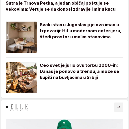
Sutra je Trnova Petka, a jedan običaj poštuje se
vekovima: Veruje se da donosi zdravlje i mir u kuću
Svaki stan u Jugoslaviji je ovo imao u
trpezariji: Hit u modernom enterijeru,
štedi prostor u malim stanovima
Ceo svet je jurio ovu torbu 2000-ih:
Danas je ponovo u trendu, a može se
kupiti na buvljacima u Srbiji