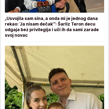
„Usvojila sam sina, a onda mi je jednog dana
rekao: ‘Ja nisam dečak’“: Šarliz Teron decu
odgaja bez privilegija i uči ih da sami zarade
svoj novac