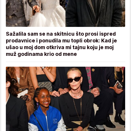
Sažalila sam se na skitnicu što prosi ispred
prodavnice i ponudila mu topli obrok: Kad je
ušao u moj dom otkriva mi tajnu koju je moj
muž godinama krio od mene