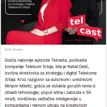
Foto: Promo
Gošća najnovije epizode Telcasta, podkasta
kompanije Telekom Srbija, bila je Natali Delić,
izvršna direktorka za strategiju i digital Telekoma
Srbija. Kroz razgovor sa autorkom i urednicom
Minjom Miletić, gošća se dotakla gorućih tema iz
oblasti tehnologije, poput istina i zabluda o 5G
mreži, korišćenju veštačke inteligencije u
kompanijama i njenom uticaju na kreativnost