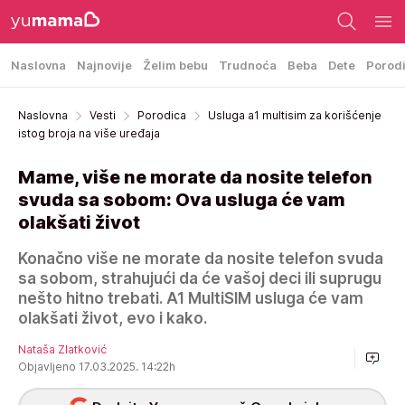
Naslovna
Najnovije
Želim bebu
Trudnoća
Beba
Dete
Porod
Naslovna
Vesti
Porodica
Usluga a1 multisim za korišćenje
istog broja na više uređaja
Mame, više ne morate da nosite telefon
svuda sa sobom: Ova usluga će vam
olakšati život
Konačno više ne morate da nosite telefon svuda
sa sobom, strahujući da će vašoj deci ili suprugu
nešto hitno trebati. A1 MultiSIM usluga će vam
olakšati život, evo i kako.
Nataša Zlatković
Objavljeno 17.03.2025. 14:22h