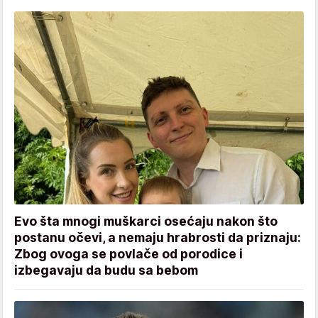
Evo šta mnogi muškarci osećaju nakon što
postanu očevi, a nemaju hrabrosti da priznaju:
Zbog ovoga se povlače od porodice i
izbegavaju da budu sa bebom