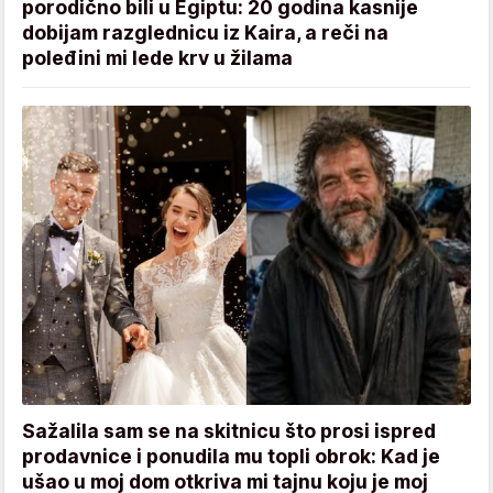
porodično bili u Egiptu: 20 godina kasnije
dobijam razglednicu iz Kaira, a reči na
poleđini mi lede krv u žilama
Sažalila sam se na skitnicu što prosi ispred
prodavnice i ponudila mu topli obrok: Kad je
ušao u moj dom otkriva mi tajnu koju je moj