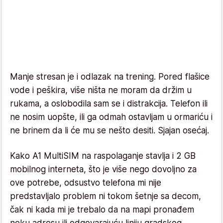
Manje stresan je i odlazak na trening. Pored flašice
vode i peškira, više ništa ne moram da držim u
rukama, a oslobodila sam se i distrakcija. Telefon ili
ne nosim uopšte, ili ga odmah ostavljam u ormariću i
ne brinem da li će mu se nešto desiti. Sjajan osećaj.
Kako A1 MultiSIM na raspolaganje stavlja i 2 GB
mobilnog interneta, što je više nego dovoljno za
ove potrebe, odsustvo telefona mi nije
predstavljalo problem ni tokom šetnje sa decom,
čak ni kada mi je trebalo da na mapi pronađem
neku adresu ili odgovarajuću liniju gradskog