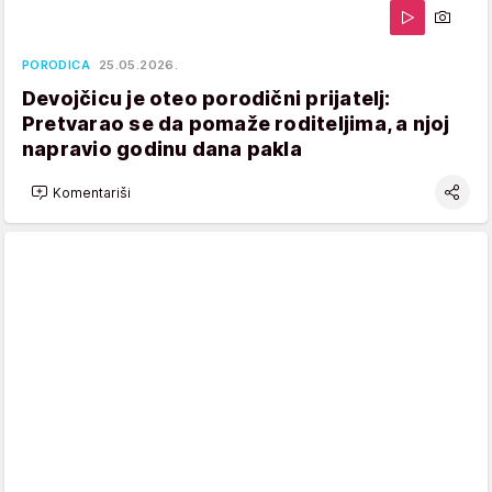
PORODICA
25.05.2026.
Devojčicu je oteo porodični prijatelj:
Pretvarao se da pomaže roditeljima, a njoj
napravio godinu dana pakla
Komentariši