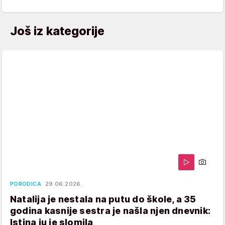
Još iz kategorije
PORODICA
29.06.2026.
Natalija je nestala na putu do škole, a 35
godina kasnije sestra je našla njen dnevnik:
Istina ju je slomila