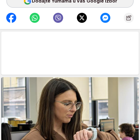
Dodajte Yumama u vaš Google izbor