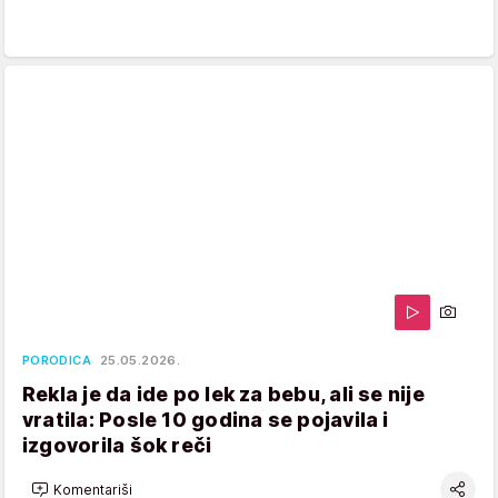
PORODICA
25.05.2026.
Rekla je da ide po lek za bebu, ali se nije
vratila: Posle 10 godina se pojavila i
izgovorila šok reči
Komentariši