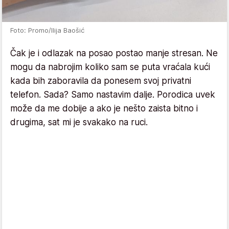
Foto: Promo/Ilija Baošić
Čak je i odlazak na posao postao manje stresan. Ne
mogu da nabrojim koliko sam se puta vraćala kući
kada bih zaboravila da ponesem svoj privatni
telefon. Sada? Samo nastavim dalje. Porodica uvek
može da me dobije a ako je nešto zaista bitno i
drugima, sat mi je svakako na ruci.