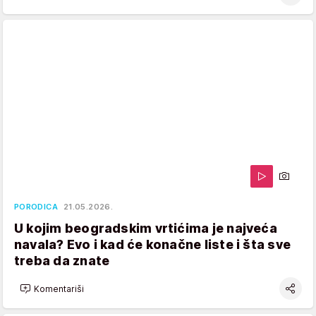
PORODICA
21.05.2026.
U kojim beogradskim vrtićima je najveća
navala? Evo i kad će konačne liste i šta sve
treba da znate
Komentariši