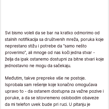
Svi bismo voleli da se bar na kratko odmorimo od
stalnih notifikacija sa društvenih mreža, poruka koje
neprestano stižu i potrebe da "samo nešto
proverimo", ali mnoge od nas koči jedna stvar -
želja da ipak ostanemo dostupni za bitne stvari koje
jednostavno ne mogu da sačekaju.
Međutim, takve prepreke više ne postoje.
Isprobala sam rešenje koje konačno omogućava
upravo to - da ostanem dostupna za važne pozive i
poruke, a da se istovremeno oslobodim obaveze
da mi telefon uvek bude pri ruci. U pitanju je