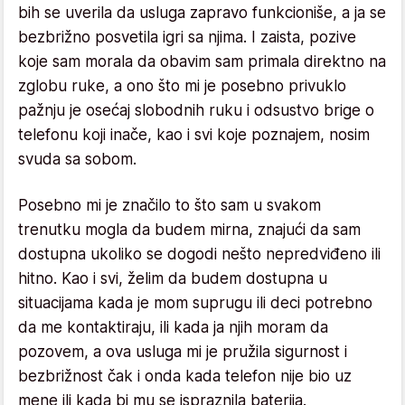
bih se uverila da usluga zapravo funkcioniše, a ja se
bezbrižno posvetila igri sa njima. I zaista, pozive
koje sam morala da obavim sam primala direktno na
zglobu ruke, a ono što mi je posebno privuklo
pažnju je osećaj slobodnih ruku i odsustvo brige o
telefonu koji inače, kao i svi koje poznajem, nosim
svuda sa sobom.
Posebno mi je značilo to što sam u svakom
trenutku mogla da budem mirna, znajući da sam
dostupna ukoliko se dogodi nešto nepredviđeno ili
hitno. Kao i svi, želim da budem dostupna u
situacijama kada je mom suprugu ili deci potrebno
da me kontaktiraju, ili kada ja njih moram da
pozovem, a ova usluga mi je pružila sigurnost i
bezbrižnost čak i onda kada telefon nije bio uz
mene ili kada bi mu se ispraznila baterija.