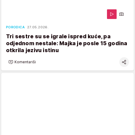
PORODICA
27.05.2026.
Tri sestre su se igrale ispred kuće, pa
odjednom nestale: Majka je posle 15 godina
otkrila jezivu istinu
Komentariši