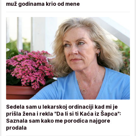
muž godinama krio od mene
Sedela sam u lekarskoj ordinaciji kad mi je
prišla žena i rekla "Da li si ti Kaća iz Šapca":
Saznala sam kako me porodica najgore
prodala