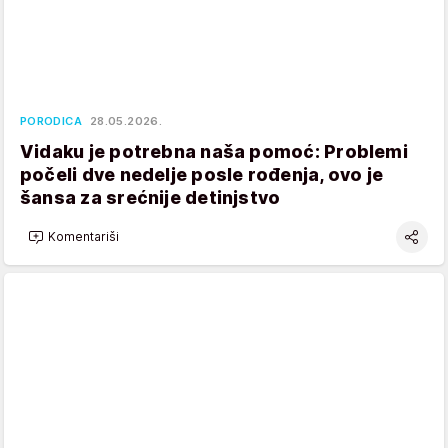
PORODICA
28.05.2026.
Vidaku je potrebna naša pomoć: Problemi
počeli dve nedelje posle rođenja, ovo je
šansa za srećnije detinjstvo
Komentariši