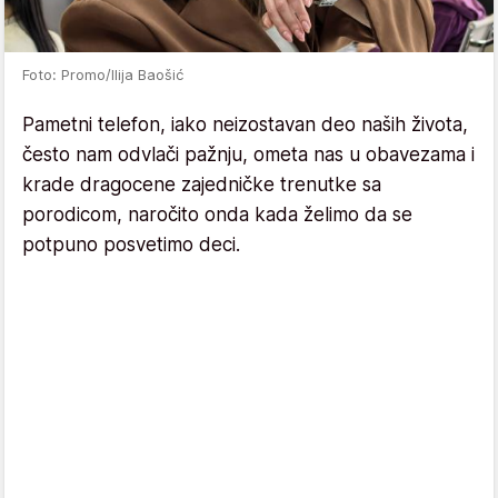
Foto: Promo/Ilija Baošić
Pametni telefon, iako neizostavan deo naših života,
često nam odvlači pažnju, ometa nas u obavezama i
krade dragocene zajedničke trenutke sa
porodicom, naročito onda kada želimo da se
potpuno posvetimo deci.