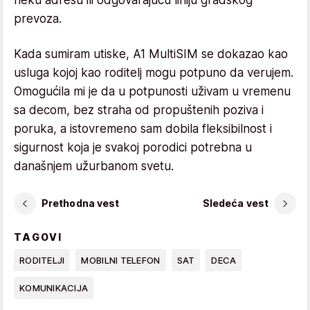
prevoza.
Kada sumiram utiske, A1 MultiSIM se dokazao kao
usluga kojoj kao roditelj mogu potpuno da verujem.
Omogućila mi je da u potpunosti uživam u vremenu
sa decom, bez straha od propuštenih poziva i
poruka, a istovremeno sam dobila fleksibilnost i
sigurnost koja je svakoj porodici potrebna u
današnjem užurbanom svetu.
Prethodna vest
Sledeća vest
TAGOVI
RODITELJI
MOBILNI TELEFON
SAT
DECA
KOMUNIKACIJA