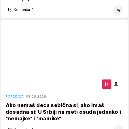
Komentariši
PORODICA
08.06.2026.
Ako nemaš decu sebična si, ako imaš
dosadna si: U Srbiji na meti osuda jednako i
"nemajke" i "mamike"