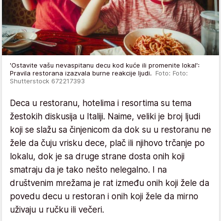
'Ostavite vašu nevaspitanu decu kod kuće ili promenite lokal':
Pravila restorana izazvala burne reakcije ljudi.
Foto: Foto:
Shutterstock 672217393
Deca u restoranu, hotelima i resortima su tema
žestokih diskusija u Italiji. Naime, veliki je broj ljudi
koji se slažu sa činjenicom da dok su u restoranu ne
žele da čuju vrisku dece, plač ili njihovo trčanje po
lokalu, dok je sa druge strane dosta onih koji
smatraju da je tako nešto nelegalno. I na
društvenim mrežama je rat između onih koji žele da
povedu decu u restoran i onih koji žele da mirno
uživaju u ručku ili večeri.