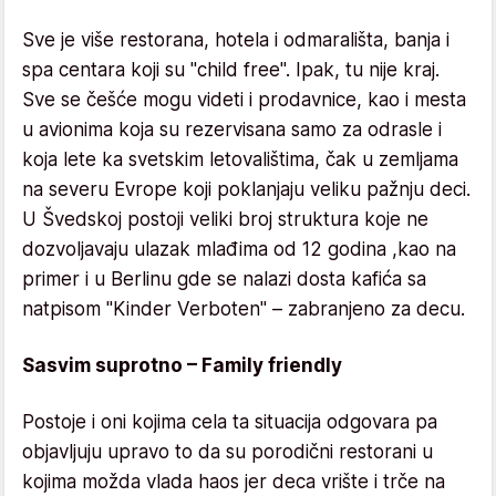
Sve je više restorana, hotela i odmarališta, banja i
spa centara koji su "child free". Ipak, tu nije kraj.
Sve se češće mogu videti i prodavnice, kao i mesta
u avionima koja su rezervisana samo za odrasle i
koja lete ka svetskim letovalištima, čak u zemljama
na severu Evrope koji poklanjaju veliku pažnju deci.
U Švedskoj postoji veliki broj struktura koje ne
dozvoljavaju ulazak mlađima od 12 godina ,kao na
primer i u Berlinu gde se nalazi dosta kafića sa
natpisom "Kinder Verboten" – zabranjeno za decu.
Sasvim suprotno – Family friendly
Postoje i oni kojima cela ta situacija odgovara pa
objavljuju upravo to da su porodični restorani u
kojima možda vlada haos jer deca vrište i trče na