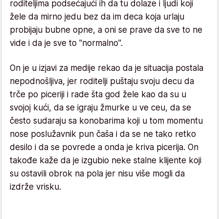
roditeljima podsećajući ih da tu dolaze i ljudi koji
žele da mirno jedu bez da im deca koja urlaju
probijaju bubne opne, a oni se prave da sve to ne
vide i da je sve to "normalno".
On je u izjavi za medije rekao da je situacija postala
nepodnošljiva, jer roditelji puštaju svoju decu da
trče po piceriji i rade šta god žele kao da su u
svojoj kući, da se igraju žmurke u ve ceu, da se
često sudaraju sa konobarima koji u tom momentu
nose poslužavnik pun čaša i da se ne tako retko
desilo i da se povrede a onda je kriva picerija. On
takođe kaže da je izgubio neke stalne klijente koji
su ostavili obrok na pola jer nisu više mogli da
izdrže vrisku.