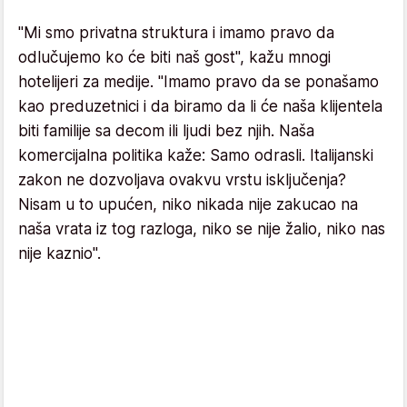
"Mi smo privatna struktura i imamo pravo da
odlučujemo ko će biti naš gost", kažu mnogi
hotelijeri za medije. "Imamo pravo da se ponašamo
kao preduzetnici i da biramo da li će naša klijentela
biti familije sa decom ili ljudi bez njih. Naša
komercijalna politika kaže: Samo odrasli. Italijanski
zakon ne dozvoljava ovakvu vrstu isključenja?
Nisam u to upućen, niko nikada nije zakucao na
naša vrata iz tog razloga, niko se nije žalio, niko nas
nije kaznio".