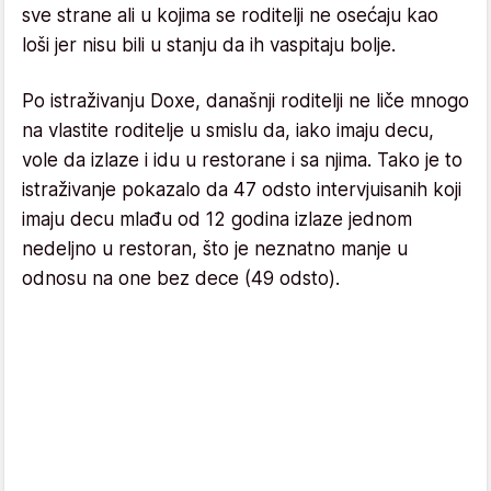
sve strane ali u kojima se roditelji ne osećaju kao
loši jer nisu bili u stanju da ih vaspitaju bolje.
Po istraživanju Doxe, današnji roditelji ne liče mnogo
na vlastite roditelje u smislu da, iako imaju decu,
vole da izlaze i idu u restorane i sa njima. Tako je to
istraživanje pokazalo da 47 odsto intervjuisanih koji
imaju decu mlađu od 12 godina izlaze jednom
nedeljno u restoran, što je neznatno manje u
odnosu na one bez dece (49 odsto).