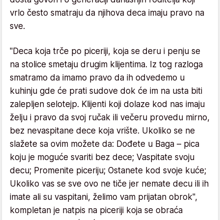
vrlo često smatraju da njihova deca imaju pravo na
sve.
"Deca koja trče po piceriji, koja se deru i penju se
na stolice smetaju drugim klijentima. Iz tog razloga
smatramo da imamo pravo da ih odvedemo u
kuhinju gde će prati sudove dok će im na usta biti
zalepljen selotejp. Klijenti koji dolaze kod nas imaju
želju i pravo da svoj ručak ili večeru provedu mirno,
bez nevaspitane dece koja vrište. Ukoliko se ne
slažete sa ovim možete da: Dođete u Baga – pica
koju je moguće svariti bez dece; Vaspitate svoju
decu; Promenite piceriju; Ostanete kod svoje kuće;
Ukoliko vas se sve ovo ne tiče jer nemate decu ili ih
imate ali su vaspitani, želimo vam prijatan obrok",
kompletan je natpis na piceriji koja se obraća