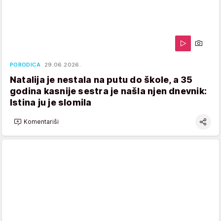
PORODICA
29.06.2026.
Natalija je nestala na putu do škole, a 35
godina kasnije sestra je našla njen dnevnik:
Istina ju je slomila
Komentariši