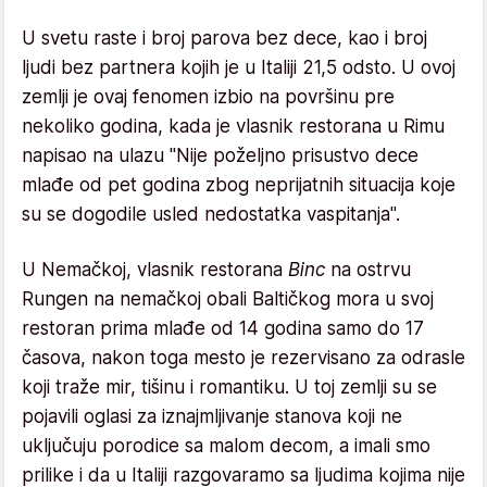
U svetu raste i broj parova bez dece, kao i broj
ljudi bez partnera kojih je u Italiji 21,5 odsto. U ovoj
zemlji je ovaj fenomen izbio na površinu pre
nekoliko godina, kada je vlasnik restorana u Rimu
napisao na ulazu "Nije poželjno prisustvo dece
mlađe od pet godina zbog neprijatnih situacija koje
su se dogodile usled nedostatka vaspitanja".
U Nemačkoj, vlasnik restorana
Binc
na ostrvu
Rungen na nemačkoj obali Baltičkog mora u svoj
restoran prima mlađe od 14 godina samo do 17
časova, nakon toga mesto je rezervisano za odrasle
koji traže mir, tišinu i romantiku. U toj zemlji su se
pojavili oglasi za iznajmljivanje stanova koji ne
uključuju porodice sa malom decom, a imali smo
prilike i da u Italiji razgovaramo sa ljudima kojima nije