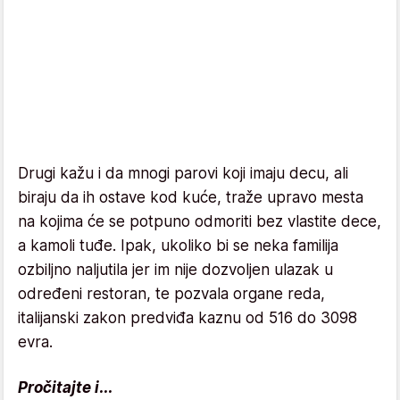
Drugi kažu i da mnogi parovi koji imaju decu, ali
biraju da ih ostave kod kuće, traže upravo mesta
na kojima će se potpuno odmoriti bez vlastite dece,
a kamoli tuđe. Ipak, ukoliko bi se neka familija
ozbiljno naljutila jer im nije dozvoljen ulazak u
određeni restoran, te pozvala organe reda,
italijanski zakon predviđa kaznu od 516 do 3098
evra.
Pročitajte i...