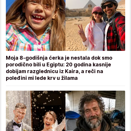
Moja 8-godišnja ćerka je nestala dok smo
porodično bili u Egiptu: 20 godina kasnije
dobijam razglednicu iz Kaira, a reči na
poleđini mi lede krv u žilama