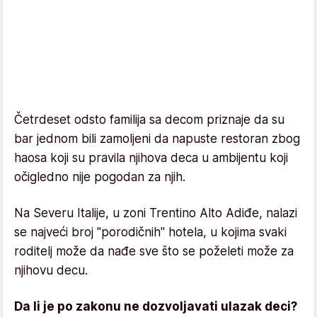
Četrdeset odsto familija sa decom priznaje da su
bar jednom bili zamoljeni da napuste restoran zbog
haosa koji su pravila njihova deca u ambijentu koji
očigledno nije pogodan za njih.
Na Severu Italije, u zoni Trentino Alto Adiđe, nalazi
se najveći broj "porodičnih" hotela, u kojima svaki
roditelj može da nađe sve što se poželeti može za
njihovu decu.
Da li je po zakonu ne dozvoljavati ulazak deci?