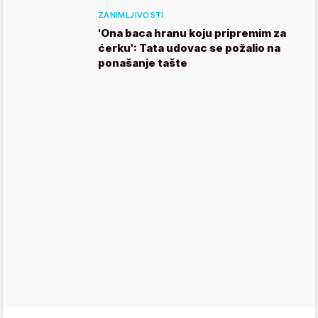
ZANIMLJIVOSTI
'Ona baca hranu koju pripremim za
ćerku': Tata udovac se požalio na
ponašanje tašte