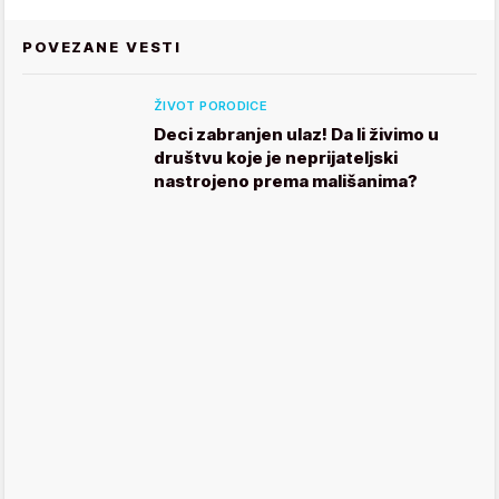
POVEZANE VESTI
ŽIVOT PORODICE
Deci zabranjen ulaz! Da li živimo u
društvu koje je neprijateljski
nastrojeno prema mališanima?