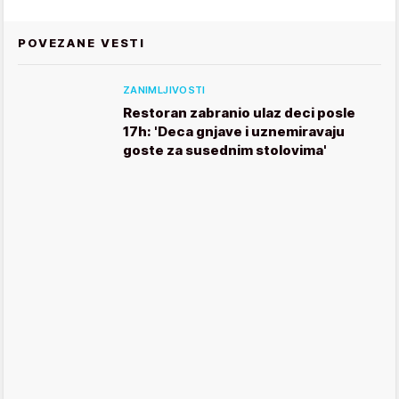
POVEZANE VESTI
ZANIMLJIVOSTI
Restoran zabranio ulaz deci posle
17h: 'Deca gnjave i uznemiravaju
goste za susednim stolovima'