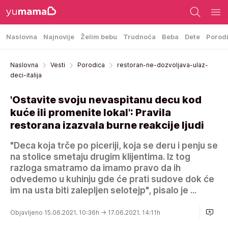
Naslovna
Najnovije
Želim bebu
Trudnoća
Beba
Dete
Porod
Naslovna
Vesti
Porodica
restoran-ne-dozvoljava-ulaz-
deci-italija
'Ostavite svoju nevaspitanu decu kod
kuće ili promenite lokal': Pravila
restorana izazvala burne reakcije ljudi
"Deca koja trče po piceriji, koja se deru i penju se
na stolice smetaju drugim klijentima. Iz tog
razloga smatramo da imamo pravo da ih
odvedemo u kuhinju gde će prati sudove dok će
im na usta biti zalepljen selotejp", pisalo je ...
Objavljeno 15.06.2021. 10:36h
→ 17.06.2021. 14:11h