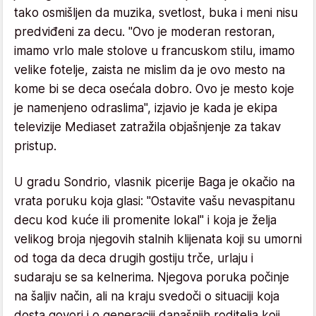
tako osmišljen da muzika, svetlost, buka i meni nisu
predviđeni za decu. "Ovo je moderan restoran,
imamo vrlo male stolove u francuskom stilu, imamo
velike fotelje, zaista ne mislim da je ovo mesto na
kome bi se deca osećala dobro. Ovo je mesto koje
je namenjeno odraslima", izjavio je kada je ekipa
televizije Mediaset zatražila objašnjenje za takav
pristup.
U gradu Sondrio, vlasnik picerije Baga je okačio na
vrata poruku koja glasi: "Ostavite vašu nevaspitanu
decu kod kuće ili promenite lokal" i koja je želja
velikog broja njegovih stalnih klijenata koji su umorni
od toga da deca drugih gostiju trče, urlaju i
sudaraju se sa kelnerima. Njegova poruka počinje
na šaljiv način, ali na kraju svedoči o situaciji koja
dosta govori i o generaciji današnjih roditelja koji