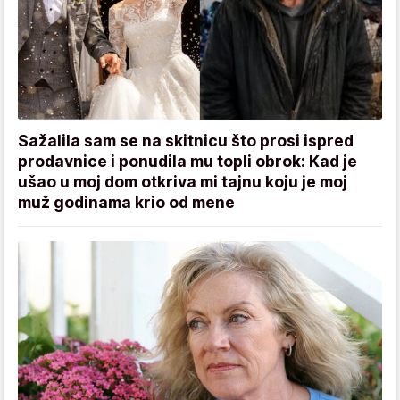
Sažalila sam se na skitnicu što prosi ispred
prodavnice i ponudila mu topli obrok: Kad je
ušao u moj dom otkriva mi tajnu koju je moj
muž godinama krio od mene