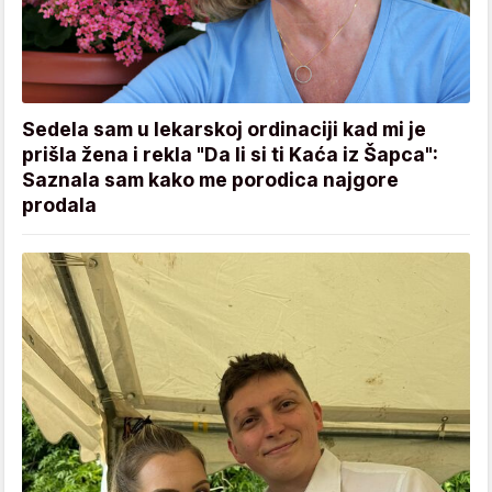
Sedela sam u lekarskoj ordinaciji kad mi je
prišla žena i rekla "Da li si ti Kaća iz Šapca":
Saznala sam kako me porodica najgore
prodala