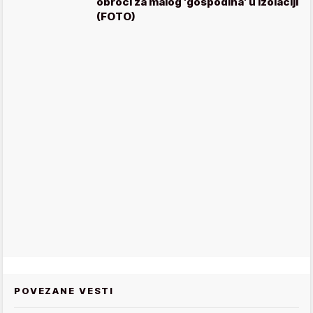
obroci za malog 'gospodina' u izolaciji
(FOTO)
POVEZANE VESTI