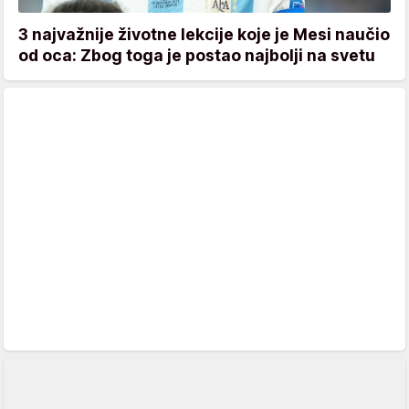
3 najvažnije životne lekcije koje je Mesi naučio
od oca: Zbog toga je postao najbolji na svetu