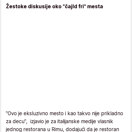
Žestoke diskusije oko "čajld fri" mesta
"Ovo je eksluzivno mesto i kao takvo nije prikladno
za decu", izjavio je za italijanske medije vlasnik
jednog restorana u Rimu, dodajući da je restoran