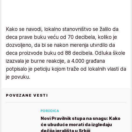
Kako se navodi, lokalno stanovništvo se žalilo da
deca prave buku veću od 70 decibela, koliko je
dozvoljeno, da bi se nakon merenja utvrdilo da
deca proizvode buku od 88 decibela. Odluka škole
izazvala je burne reakcije, a 4.000 građana
potpisalo je peticiju kojom traže od lokalnih vlasti da
je povuku.
POVEZANE VESTI
PORODICA
Novi Pravilnik stupa na snagu: Kako
će ubuduće morati da izgledaju
dečija igrališta u Srbiji