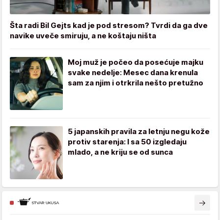
Šta radi Bil Gejts kad je pod stresom? Tvrdi da ga dve
navike uveče smiruju, a ne koštaju ništa
Moj muž je počeo da posećuje majku
svake nedelje: Mesec dana krenula
sam za njim i otrkrila nešto pretužno
5 japanskih pravila za letnju negu kože
protiv starenja: I sa 50 izgledaju
mlado, a ne kriju se od sunca