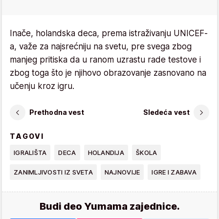
Inače, holandska deca, prema istraživanju UNICEF-
a, važe za najsrećniju na svetu, pre svega zbog
manjeg pritiska da u ranom uzrastu rade testove i
zbog toga što je njihovo obrazovanje zasnovano na
učenju kroz igru.
Prethodna vest
Sledeća vest
TAGOVI
IGRALIŠTA
DECA
HOLANDIJA
ŠKOLA
ZANIMLJIVOSTI IZ SVETA
NAJNOVIJE
IGRE I ZABAVA
Budi deo Yumama zajednice.