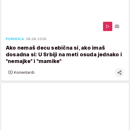
PORODICA
08.06.2026.
Ako nemaš decu sebična si, ako imaš
dosadna si: U Srbiji na meti osuda jednako i
"nemajke" i "mamike"
Komentariši