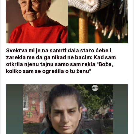
Svekrva mi je na samrti dala staro ćebe i
zarekla me da ga nikad ne bacim: Kad sam
otkrila njenu tajnu samo sam rekla "Bože,
koliko sam se ogrešila o tu ženu"