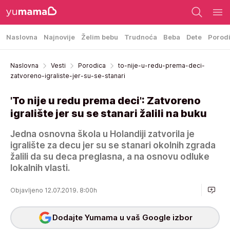
Naslovna
Najnovije
Želim bebu
Trudnoća
Beba
Dete
Porod
Naslovna
Vesti
Porodica
to-nije-u-redu-prema-deci-
zatvoreno-igraliste-jer-su-se-stanari
'To nije u redu prema deci': Zatvoreno
igralište jer su se stanari žalili na buku
Jedna osnovna škola u Holandiji zatvorila je
igralište za decu jer su se stanari okolnih zgrada
žalili da su deca preglasna, a na osnovu odluke
lokalnih vlasti.
Objavljeno 12.07.2019. 8:00h
Dodajte Yumama u vaš Google izbor