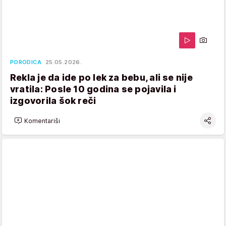
PORODICA
25.05.2026.
Rekla je da ide po lek za bebu, ali se nije
vratila: Posle 10 godina se pojavila i
izgovorila šok reči
Komentariši