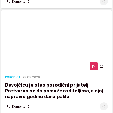
Komentariši
PORODICA
25.05.2026.
Devojčicu je oteo porodični prijatelj:
Pretvarao se da pomaže roditeljima, a njoj
napravio godinu dana pakla
Komentariši