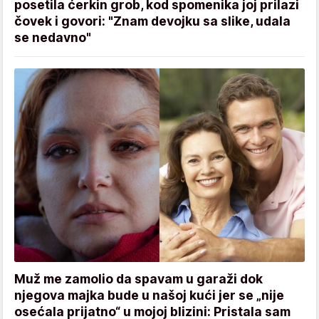
posetila ćerkin grob, kod spomenika joj prilazi
čovek i govori: "Znam devojku sa slike, udala
se nedavno"
Muž me zamolio da spavam u garaži dok
njegova majka bude u našoj kući jer se „nije
osećala prijatno“ u mojoj blizini: Pristala sam