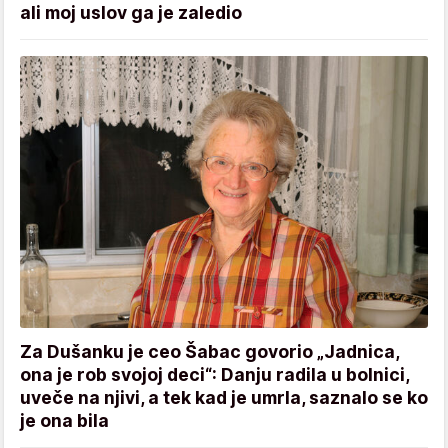
ali moj uslov ga je zaledio
Za Dušanku je ceo Šabac govorio „Jadnica,
ona je rob svojoj deci“: Danju radila u bolnici,
uveče na njivi, a tek kad je umrla, saznalo se ko
je ona bila