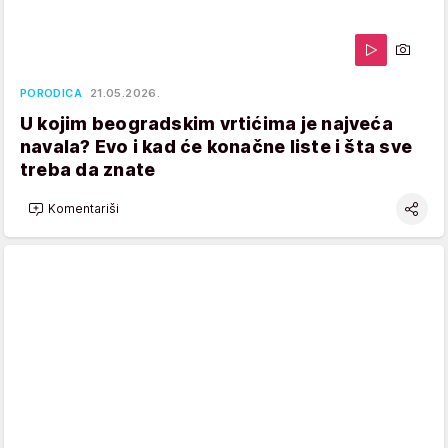
PORODICA
21.05.2026.
U kojim beogradskim vrtićima je najveća
navala? Evo i kad će konačne liste i šta sve
treba da znate
Komentariši