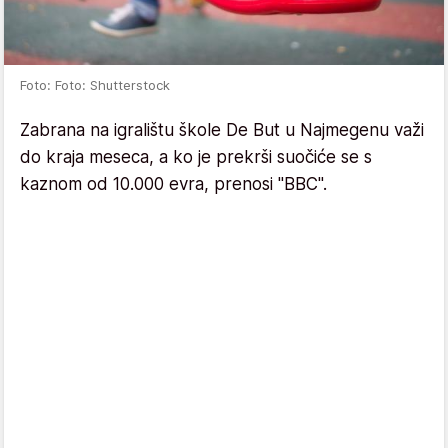
Foto: Foto: Shutterstock
Zabrana na igralištu škole De But u Najmegenu važi
do kraja meseca, a ko je prekrši suočiće se s
kaznom od 10.000 evra, prenosi "BBC".