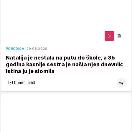
PORODICA
29.06.2026.
Natalija je nestala na putu do škole, a 35
godina kasnije sestra je našla njen dnevnik:
Istina ju je slomila
Komentariši