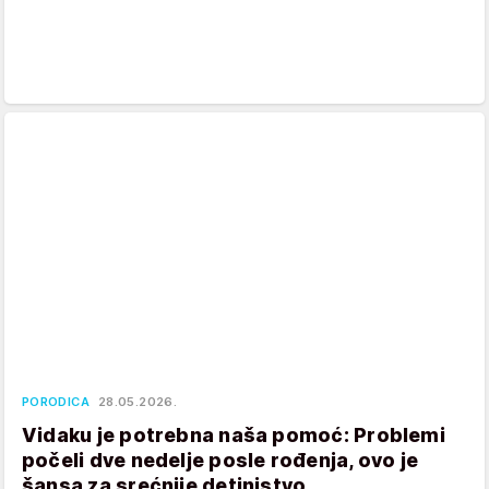
PORODICA
28.05.2026.
Vidaku je potrebna naša pomoć: Problemi
počeli dve nedelje posle rođenja, ovo je
šansa za srećnije detinjstvo