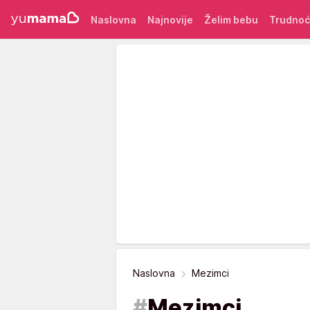
Naslovna
Najnovije
Želim bebu
Trudno
Naslovna
Mezimci
#
Mezimci