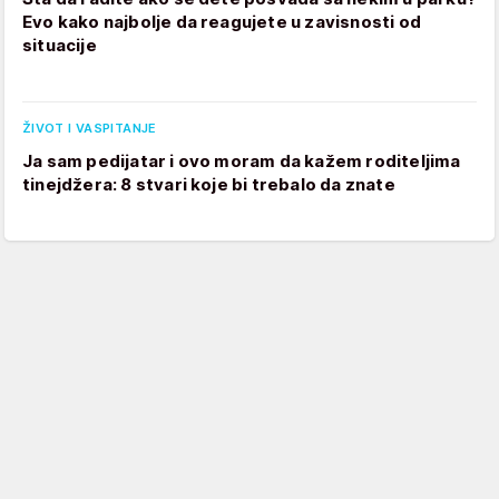
Evo kako najbolje da reagujete u zavisnosti od
situacije
ŽIVOT I VASPITANJE
Ja sam pedijatar i ovo moram da kažem roditeljima
tinejdžera: 8 stvari koje bi trebalo da znate