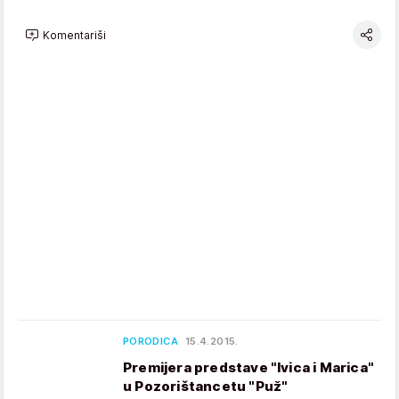
Komentariši
PORODICA
15.4.2015.
Premijera predstave "Ivica i Marica"
u Pozorištancetu "Puž"