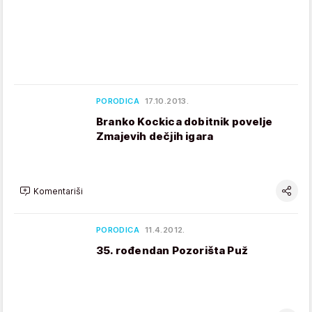
PORODICA
17.10.2013.
Branko Kockica dobitnik povelje
Zmajevih dečjih igara
Komentariši
PORODICA
11.4.2012.
35. rođendan Pozorišta Puž