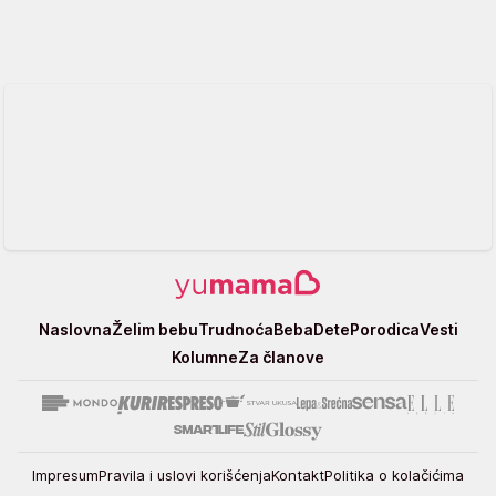
Yumama
Naslovna
Želim bebu
Trudnoća
Beba
Dete
Porodica
Vesti
Kolumne
Za članove
Impresum
Pravila i uslovi korišćenja
Kontakt
Politika o kolačićima