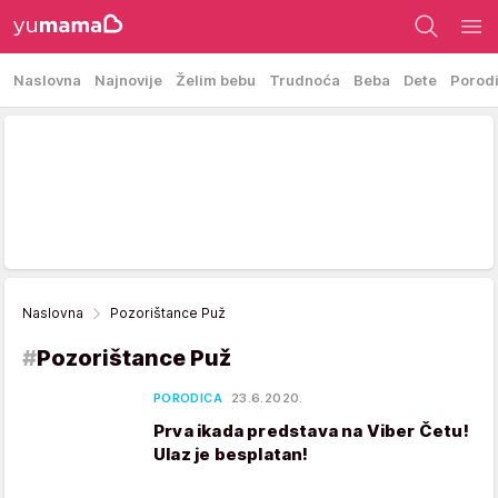
Naslovna
Najnovije
Želim bebu
Trudnoća
Beba
Dete
Porod
Naslovna
Pozorištance Puž
#
Pozorištance Puž
PORODICA
23.6.2020.
Prva ikada predstava na Viber Četu!
Ulaz je besplatan!