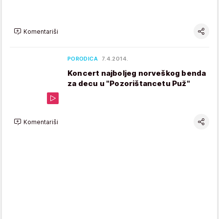
Komentariši
PORODICA
7.4.2014.
Koncert najboljeg norveškog benda
za decu u "Pozorištancetu Puž"
Komentariši