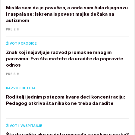
Mislila sam da je povučen, a onda sam čula dijagnozu
i raspala se: Iskrena ispovest majke dečaka sa
autizmom
PRE 2 H
ŽIVOT PORODICE
Znak koji najavljuje razvod promakne mnogim
parovima: Evo šta možete da uradite da popravite
odnos
PRE 5 H
RAZVOJ DETETA
Roditelji jednim potezom kvare deci koncentraciju:
Pedagog otkriva šta nikako ne treba da radite
ŽIVOT I VASPITANJE
Šta da radite ako se dete posvađa sa nekim u parku?