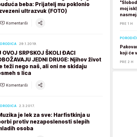
"Slobod
buduća beba: Prijatelj mu poklonio
moj isk
izvezeni ultrazvuk (FOTO)
nasmej
Komentariši
PRE 1 H
PORODIČ
ORODICA
29.1.2019.
Pakovan
U OVOJ SRPSKOJ ŠKOLI ĐACI
koji će
OBOŽAVAJU JEDNI DRUGE: Njihov život
PRE 2 H
je teži nego naš, ali oni ne skidaju
osmeh s lica
Komentariši
ORODICA
2.3.2017.
Muzika je lek za sve: Harfistkinja u
borbi protiv nezaposlenosti slepih
mladih osoba