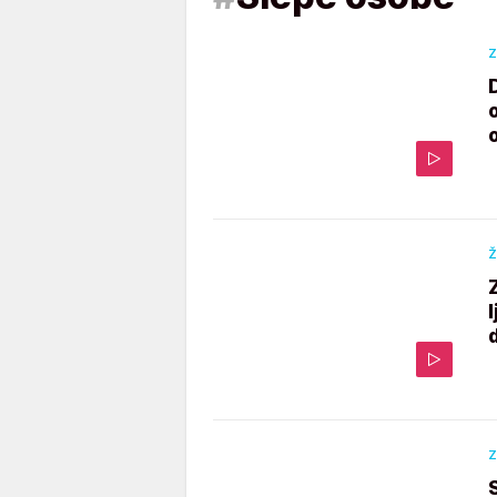
Z
Ž
Z