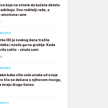
ice koje ne smete da kažete detetu
adirkuju: Ovo roditelji rade, a
a emotivne rane
N
ORODICE
rka (6) je svakog dana tražila
leba i nosila ga na groblje: Kada
rila zašto - zinula sam
IN
ORODICE
eke bake više vole unuke od svoje
vo šta se dešava u njihovom mozgu,
a imaju drugu šansu
IVOSTI