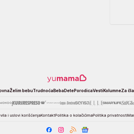
ovna
Želim bebu
Trudnoća
Beba
Dete
Porodica
Vesti
Kolumne
Za čl
vila i uslovi korišćenja
Kontakt
Politika o kolačićima
Politika privatnosti
Mar