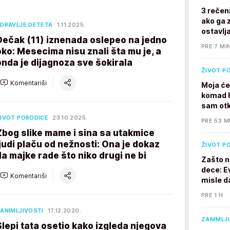
3 rečen
ako ga z
DRAVLJE DETETA
1.11.2025.
ostavlj
Dečak (11) iznenada oslepeo na jedno
PRE 7 MI
oko: Mesecima nisu znali šta mu je, a
onda je dijagnoza sve šokirala
ŽIVOT P
Komentariši
Moja će
komad h
sam otk
IVOT PORODICE
23.10.2025.
PRE 53 M
Zbog slike mame i sina sa utakmice
ljudi plaču od nežnosti: Ona je dokaz
ŽIVOT P
da majke rade što niko drugi ne bi
Zašto n
dece: E
Komentariši
misle d
PRE 1 H
ANIMLJIVOSTI
17.12.2020.
ZANIMLJ
Slepi tata osetio kako izgleda njegova