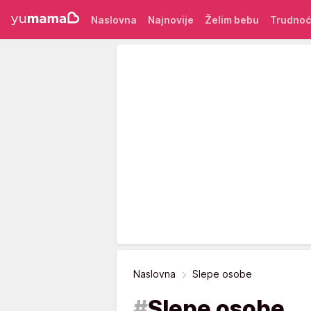
Naslovna
Najnovije
Želim bebu
Trudno
Naslovna
Slepe osobe
#
Slepe osobe