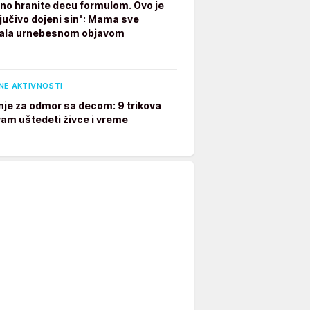
no hranite decu formulom. Ovo je
ljučivo dojeni sin": Mama sve
ala urnebesnom objavom
NE AKTIVNOSTI
je za odmor sa decom: 9 trikova
 vam uštedeti živce i vreme