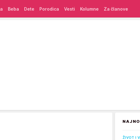
ća
Beba
Dete
Porodica
Vesti
Kolumne
Za članove
NAJNO
ŽIVOT I 