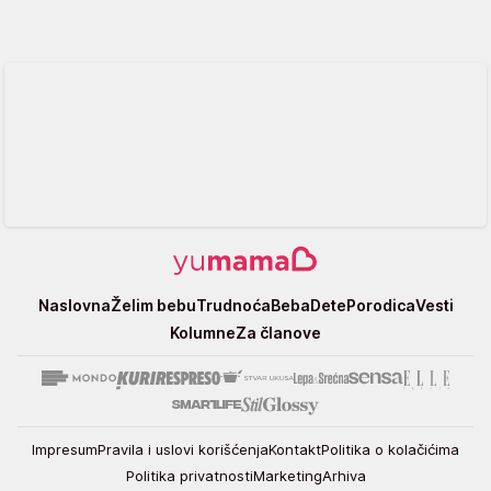
Yumama
Naslovna
Želim bebu
Trudnoća
Beba
Dete
Porodica
Vesti
Kolumne
Za članove
Impresum
Pravila i uslovi korišćenja
Kontakt
Politika o kolačićima
Politika privatnosti
Marketing
Arhiva