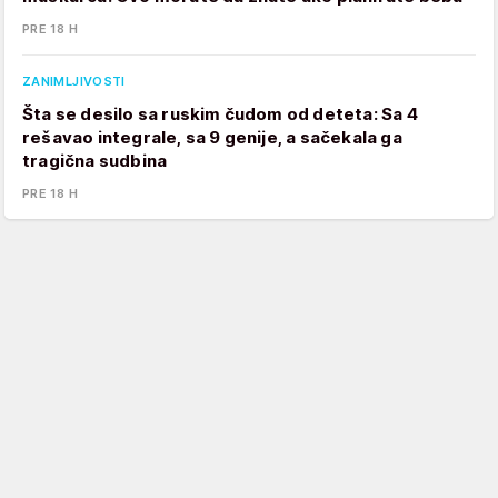
PRE 18 H
ZANIMLJIVOSTI
Šta se desilo sa ruskim čudom od deteta: Sa 4
rešavao integrale, sa 9 genije, a sačekala ga
tragična sudbina
PRE 18 H