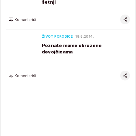
šetnji
Komentariši
ŽIVOT PORODICE
19.5.2014.
Poznate mame okružene
devojčicama
Komentariši