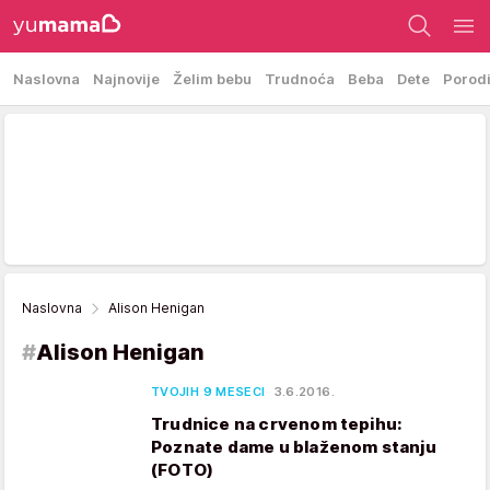
Naslovna
Najnovije
Želim bebu
Trudnoća
Beba
Dete
Porod
Naslovna
Alison Henigan
#
Alison Henigan
TVOJIH 9 MESECI
3.6.2016.
Trudnice na crvenom tepihu:
Poznate dame u blaženom stanju
(FOTO)