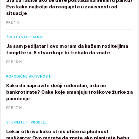
Šta da radite ako se dete posvađa sa nekim u parku?
Evo kako najbolje da reagujete u zavisnosti od
situacije
PRE 1 H
ŽIVOT I VASPITANJE
Ja sam pedijatar i ovo moram da kažem roditeljima
tinejdžera: 8 stvari koje bi trebalo da znate
PRE 15 H
PORODIČNE AKTIVNOSTI
Kako da napravite dečji rođendan, a da ne
bankrotirate? Cake koje smanjuju troškove žurke za
pamćenje
PRE 17 H
STERILITET I PROBLE…
Lekar otkriva kako stres utiče na plodnost
muškarca: Ovo morate da znate ako planirate bebu