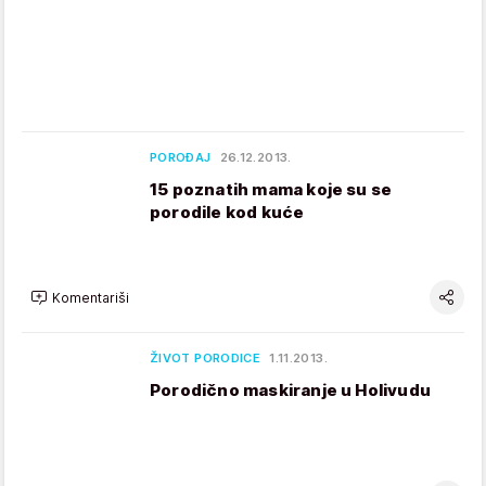
POROĐAJ
26.12.2013.
15 poznatih mama koje su se
porodile kod kuće
Komentariši
ŽIVOT PORODICE
1.11.2013.
Porodično maskiranje u Holivudu