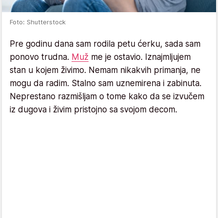
Foto: Shutterstock
Pre godinu dana sam rodila petu ćerku, sada sam
ponovo trudna.
Muž
me je ostavio. Iznajmljujem
stan u kojem živimo. Nemam nikakvih primanja, ne
mogu da radim. Stalno sam uznemirena i zabinuta.
Neprestano razmišljam o tome kako da se izvučem
iz dugova i živim pristojno sa svojom decom.