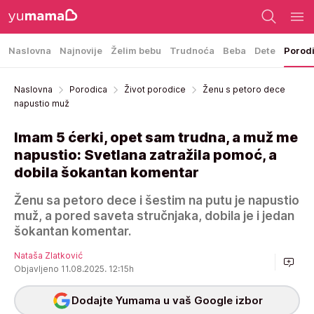
Naslovna
Najnovije
Želim bebu
Trudnoća
Beba
Dete
Porod
Naslovna
Porodica
Život porodice
Ženu s petoro dece
napustio muž
Imam 5 ćerki, opet sam trudna, a muž me
napustio: Svetlana zatražila pomoć, a
dobila šokantan komentar
Ženu sa petoro dece i šestim na putu je napustio
muž, a pored saveta stručnjaka, dobila je i jedan
šokantan komentar.
Nataša Zlatković
Objavljeno 11.08.2025. 12:15h
Dodajte Yumama u vaš Google izbor