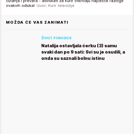
ćutanja i prevara - advokati za Kurir otkrivaju najčešće razloge
ovakvih odluka!
Izvor: Kurir televizija
MOŽDA ĆE VAS ZANIMATI
ŽIVOT PORODICE
Natalija ostavljala ćerku (3) samu
svaki dan po 9 sati: Svi su je osudili, a
onda su saznali bolnu istinu