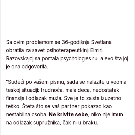
Sa ovim problemom se 36-godišnja Svetlana
obratila za savet psihoterapeutkinji Elmiri
Razovskajoj sa portala psychologies.ru, a evo šta joj
je ona odgovorila.
"Sudeći po vašem pismu, sada se nalazite u veoma
teškoj situaciji: trudnoća, mala deca, nedostatak
finansija i odlazak muža. Sve je to zaista izuzetno
teško. Šteta što se vaš partner pokazao kao
nestabilna osoba.
Ne krivite sebe
, niko nije imun
na odlazak supružnika, čak ni u braku.