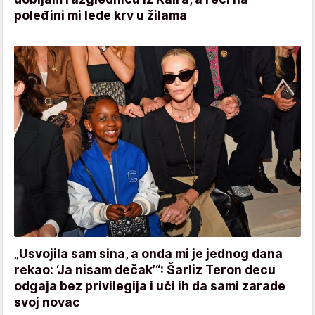
poleđini mi lede krv u žilama
„Usvojila sam sina, a onda mi je jednog dana
rekao: ‘Ja nisam dečak’“: Šarliz Teron decu
odgaja bez privilegija i uči ih da sami zarade
svoj novac