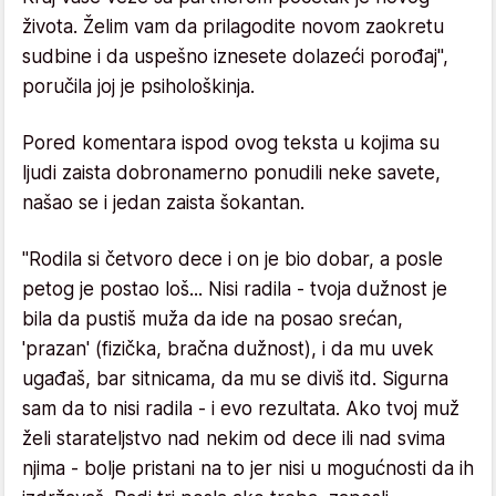
života. Želim vam da prilagodite novom zaokretu
sudbine i da uspešno iznesete dolazeći porođaj",
poručila joj je psihološkinja.
Pored komentara ispod ovog teksta u kojima su
ljudi zaista dobronamerno ponudili neke savete,
našao se i jedan zaista šokantan.
"Rodila si četvoro dece i on je bio dobar, a posle
petog je postao loš... Nisi radila - tvoja dužnost je
bila da pustiš muža da ide na posao srećan,
'prazan' (fizička, bračna dužnost), i da mu uvek
ugađaš, bar sitnicama, da mu se diviš itd. Sigurna
sam da to nisi radila - i evo rezultata. Ako tvoj muž
želi starateljstvo nad nekim od dece ili nad svima
njima - bolje pristani na to jer nisi u mogućnosti da ih