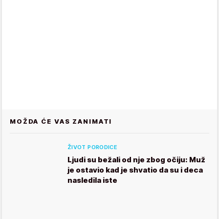
MOŽDA ĆE VAS ZANIMATI
ŽIVOT PORODICE
Ljudi su bežali od nje zbog očiju: Muž
je ostavio kad je shvatio da su i deca
nasledila iste