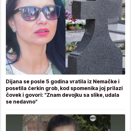
Dijana se posle 5 godina vratila iz Nemačke i
posetila ćerkin grob, kod spomenika joj prilazi
čovek i govori: "Znam devojku sa slike, udala
se nedavno"