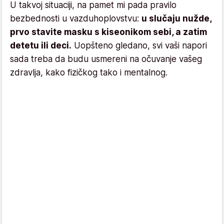
U takvoj situaciji, na pamet mi pada pravilo
bezbednosti u vazduhoplovstvu:
u slučaju nužde,
prvo stavite masku s kiseonikom sebi, a zatim
detetu ili deci.
Uopšteno gledano, svi vaši napori
sada treba da budu usmereni na očuvanje vašeg
zdravlja, kako fizičkog tako i mentalnog.