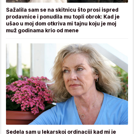
Sažalila sam se na skitnicu što prosi ispred
prodavnice i ponudila mu topli obrok: Kad je
ušao u moj dom otkriva mi tajnu koju je moj
muž godinama krio od mene
Sedela sam u lekarskoj ordinaciji kad mi je