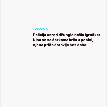
PORODICA
Policija usred džungle našla igračke:
Nina se sa ćerkama krila u pećini,
njena priča ostavlja bez daha