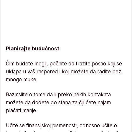
Planirajte budućnost
Čim budete mogli, počnite da tražite posao koji se
uklapa u vaš raspored i koji možete da radite bez
mnogo muke.
Razmslite o tome da li preko nekih kontakata
možete da dođete do stana za čiji ćete najam
plaćati manje.
Učite se finansijskoj pismenosti, odnosno učite o