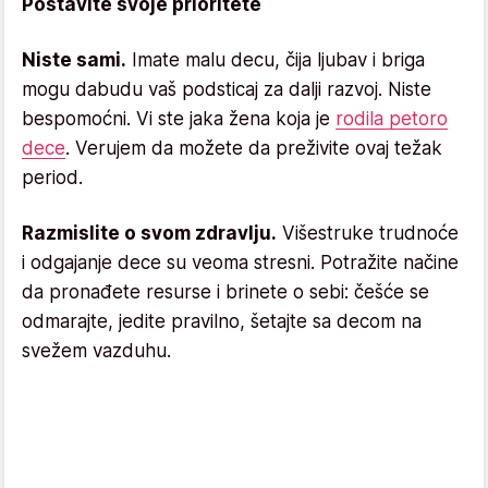
Postavite svoje prioritete
Niste sami.
Imate malu decu, čija ljubav i briga
mogu dabudu vaš podsticaj za dalji razvoj. Niste
bespomoćni. Vi ste jaka žena koja je
rodila petoro
dece
. Verujem da možete da preživite ovaj težak
period.
Razmislite o svom zdravlju.
Višestruke trudnoće
i odgajanje dece su veoma stresni. Potražite načine
da pronađete resurse i brinete o sebi: češće se
odmarajte, jedite pravilno, šetajte sa decom na
svežem vazduhu.