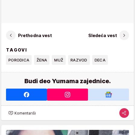
Prethodna vest
Sledeća vest
TAGOVI
PORODICA
ŽENA
MUŽ
RAZVOD
DECA
Budi deo Yumama zajednice.
Komentariši