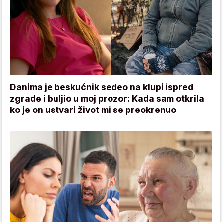
Danima je beskućnik sedeo na klupi ispred
zgrade i buljio u moj prozor: Kada sam otkrila
ko je on ustvari život mi se preokrenuo