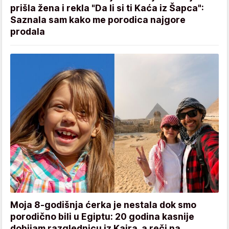
prišla žena i rekla "Da li si ti Kaća iz Šapca":
Saznala sam kako me porodica najgore
prodala
Moja 8-godišnja ćerka je nestala dok smo
porodično bili u Egiptu: 20 godina kasnije
dobijam razglednicu iz Kaira, a reči na