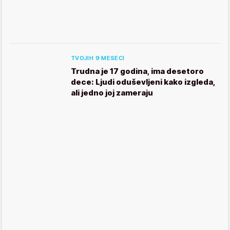
TVOJIH 9 MESECI
Trudna je 17 godina, ima desetoro
dece: Ljudi oduševljeni kako izgleda,
ali jedno joj zameraju