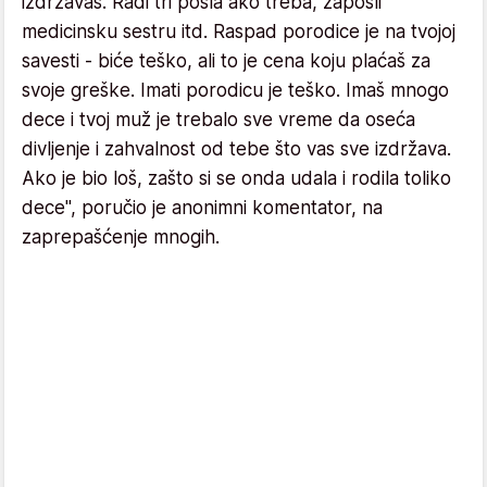
izdržavaš. Radi tri posla ako treba, zaposli
medicinsku sestru itd. Raspad porodice je na tvojoj
savesti - biće teško, ali to je cena koju plaćaš za
svoje greške. Imati porodicu je teško. Imaš mnogo
dece i tvoj muž je trebalo sve vreme da oseća
divljenje i zahvalnost od tebe što vas sve izdržava.
Ako je bio loš, zašto si se onda udala i rodila toliko
dece", poručio je anonimni komentator, na
zaprepašćenje mnogih.