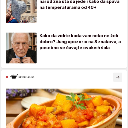
narod zna šta da jede i kako da spava
na temperaturama od 40+
Kako da vidite kada vam neko ne želi
dobro? Jung upozorio na 8 znakova, a
posebno se čuvajte ovakvih šala