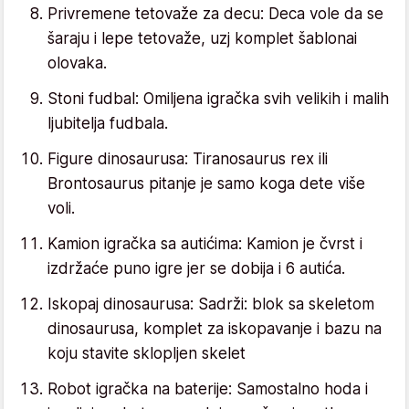
Privremene tetovaže za decu: Deca vole da se
šaraju i lepe tetovaže, uzj komplet šablonai
olovaka.
Stoni fudbal: Omiljena igračka svih velikih i malih
ljubitelja fudbala.
Figure dinosaurusa: Tiranosaurus rex ili
Brontosaurus pitanje je samo koga dete više
voli.
Kamion igračka sa autićima: Kamion je čvrst i
izdržaće puno igre jer se dobija i 6 autića.
Iskopaj dinosaurusa: Sadrži: blok sa skeletom
dinosaurusa, komplet za iskopavanje i bazu na
koju stavite sklopljen skelet
Robot igračka na baterije: Samostalno hoda i