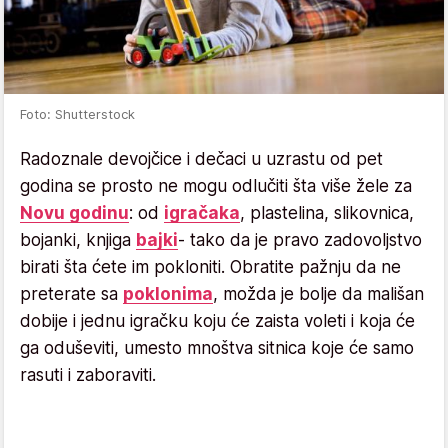
Foto: Shutterstock
Radoznale devojčice i dečaci u uzrastu od pet
godina se prosto ne mogu odlučiti šta više žele za
Novu godinu
: od
igračaka
, plastelina, slikovnica,
bojanki, knjiga
bajki
- tako da je pravo zadovoljstvo
birati šta ćete im pokloniti. Obratite pažnju da ne
preterate sa
poklonima
, možda je bolje da mališan
dobije i jednu igračku koju će zaista voleti i koja će
ga oduševiti, umesto mnoštva sitnica koje će samo
rasuti i zaboraviti.