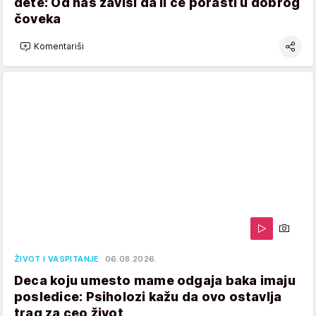
dete: Od nas zavisi da li će porasti u dobrog
čoveka
Komentariši
ŽIVOT I VASPITANJE
06.08.2026.
Deca koju umesto mame odgaja baka imaju
posledice: Psiholozi kažu da ovo ostavlja
trag za ceo život