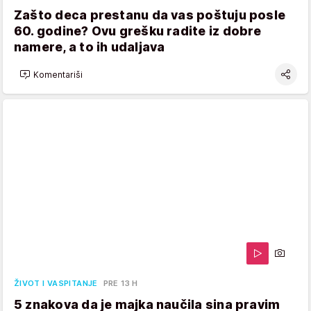
Zašto deca prestanu da vas poštuju posle
60. godine? Ovu grešku radite iz dobre
namere, a to ih udaljava
Komentariši
ŽIVOT I VASPITANJE
PRE 13 H
5 znakova da je majka naučila sina pravim