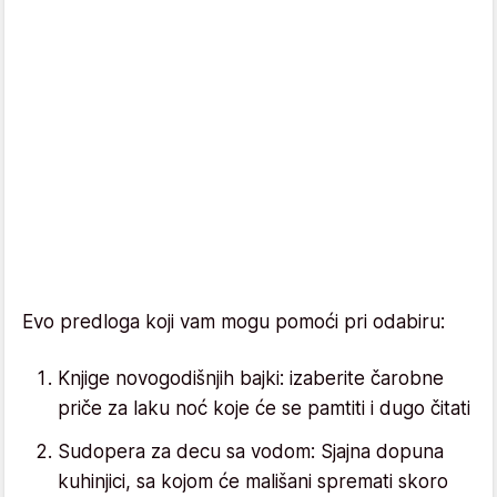
Evo predloga koji vam mogu pomoći pri odabiru:
Knjige novogodišnjih bajki: izaberite čarobne
priče za laku noć koje će se pamtiti i dugo čitati
Sudopera za decu sa vodom: Sjajna dopuna
kuhinjici, sa kojom će mališani spremati skoro