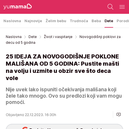
Naslovna
Najnovije
Želim bebu
Trudnoća
Beba
Dete
Porod
Naslovna
Dete
Život i vaspitanje
Novogodišnji poklovi za
decu od 5 godina
25 IDEJA ZA NOVOGODIŠNJE POKLONE
MALIŠANA OD 5 GODINA: Pustite mašti
na volju i uzmite u obzir sve što deca
vole
Nije uvek lako ispuniti očekivanja mališana koji
žele tako mnogo. Ovo su predlozi koji vam mogu
pomoći.
Objavljeno 22.12.2023. 16:30h