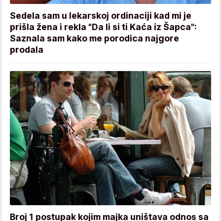
Sedela sam u lekarskoj ordinaciji kad mi je
prišla žena i rekla "Da li si ti Kaća iz Šapca":
Saznala sam kako me porodica najgore
prodala
Broj 1 postupak kojim majka uništava odnos sa