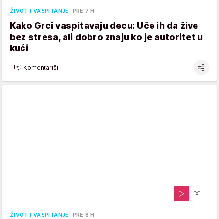
ŽIVOT I VASPITANJE
PRE 7 H
Kako Grci vaspitavaju decu: Uče ih da žive
bez stresa, ali dobro znaju ko je autoritet u
kući
Komentariši
ŽIVOT I VASPITANJE
PRE 8 H