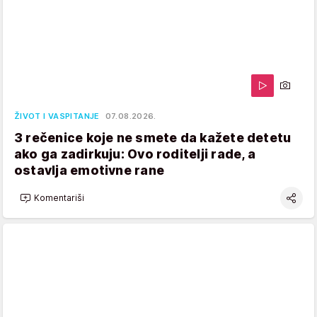
ŽIVOT I VASPITANJE
07.08.2026.
3 rečenice koje ne smete da kažete detetu
ako ga zadirkuju: Ovo roditelji rade, a
ostavlja emotivne rane
Komentariši