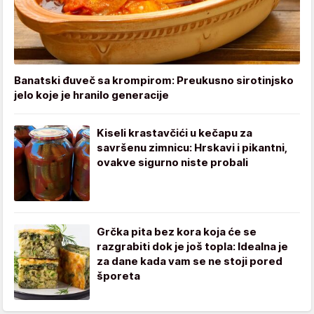
Banatski đuveč sa krompirom: Preukusno sirotinjsko
jelo koje je hranilo generacije
Kiseli krastavčići u kečapu za
savršenu zimnicu: Hrskavi i pikantni,
ovakve sigurno niste probali
Grčka pita bez kora koja će se
razgrabiti dok je još topla: Idealna je
za dane kada vam se ne stoji pored
šporeta