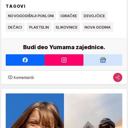
TAGOVI
NOVOGODIŠNJI POKLONI
IGRAČKE
DEVOJČICE
DEČACI
PLASTELIN
SLIKOVNICE
NOVA GODINA
Budi deo Yumama zajednice.
Komentariši