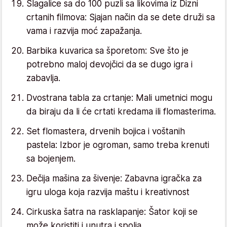
Slagalice sa do 100 puzli sa likovima iz Dizni
crtanih filmova: Sjajan način da se dete druži sa
vama i razvija moć zapažanja.
Barbika kuvarica sa šporetom: Sve što je
potrebno maloj devojčici da se dugo igra i
zabavlja.
Dvostrana tabla za crtanje: Mali umetnici mogu
da biraju da li će crtati kredama ili flomasterima.
Set flomastera, drvenih bojica i voštanih
pastela: Izbor je ogroman, samo treba krenuti
sa bojenjem.
Dečija mašina za šivenje: Zabavna igračka za
igru uloga koja razvija maštu i kreativnost
Cirkuska šatra na rasklapanje: Šator koji se
može koristiti i unutra i spolja.