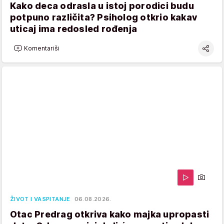
Kako deca odrasla u istoj porodici budu
potpuno različita? Psiholog otkrio kakav
uticaj ima redosled rođenja
Komentariši
ŽIVOT I VASPITANJE
06.08.2026.
Otac Predrag otkriva kako majka upropasti