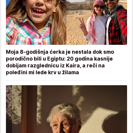
Moja 8-godišnja ćerka je nestala dok smo
porodično bili u Egiptu: 20 godina kasnije
dobijam razglednicu iz Kaira, a reči na
poleđini mi lede krv u žilama