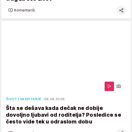
Komentariši
ŽIVOT I VASPITANJE
06.08.2026.
Šta se dešava kada dečak ne dobije
dovoljno ljubavi od roditelja? Posledice se
često vide tek u odraslom dobu