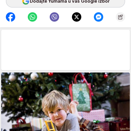
Dodajte Yumama u vaš Google izbor