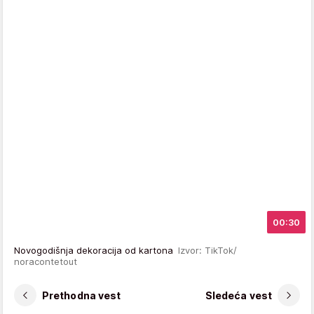
00:30
Novogodišnja dekoracija od kartona
Izvor: TikTok/
noracontetout
Prethodna vest
Sledeća vest