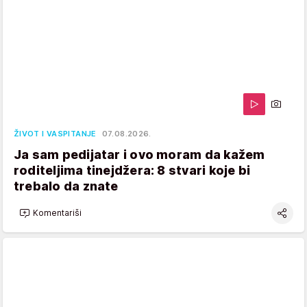
ŽIVOT I VASPITANJE
07.08.2026.
Ja sam pedijatar i ovo moram da kažem
roditeljima tinejdžera: 8 stvari koje bi
trebalo da znate
Komentariši