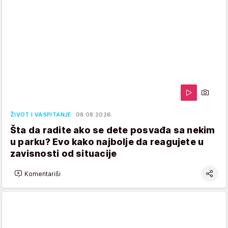
ŽIVOT I VASPITANJE
08.08.2026.
Šta da radite ako se dete posvađa sa nekim
u parku? Evo kako najbolje da reagujete u
zavisnosti od situacije
Komentariši