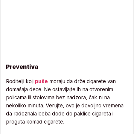
Preventiva
Roditelji koji
puše
moraju da drže cigarete van
domašaja dece. Ne ostavljajte ih na otvorenim
policama ili stolovima bez nadzora, čak ni na
nekoliko minuta. Verujte, ovo je dovoljno vremena
da radoznala beba dođe do paklice cigareta i
proguta komad cigarete.