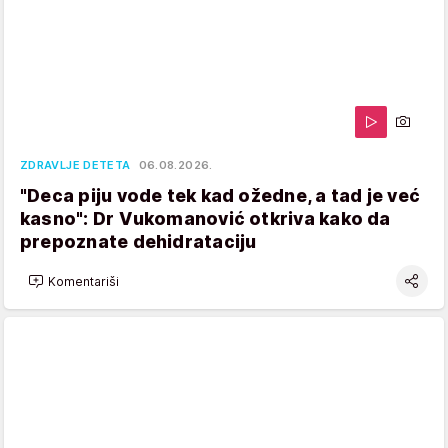
ZDRAVLJE DETETA
06.08.2026.
"Deca piju vode tek kad ožedne, a tad je već
kasno": Dr Vukomanović otkriva kako da
prepoznate dehidrataciju
Komentariši