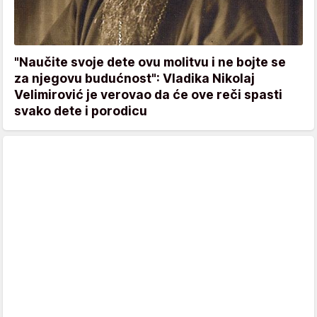
"Naučite svoje dete ovu molitvu i ne bojte se
za njegovu budućnost": Vladika Nikolaj
Velimirović je verovao da će ove reči spasti
svako dete i porodicu