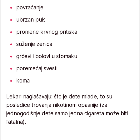
povraćanje
ubrzan puls
promene krvnog pritiska
suženje zenica
grčevi i bolovi u stomaku
poremećaj svesti
koma
Lekari naglašavaju: što je dete mlađe, to su
posledice trovanja nikotinom opasnije (za
jednogodišnje dete samo jedna cigareta može biti
fatalna).