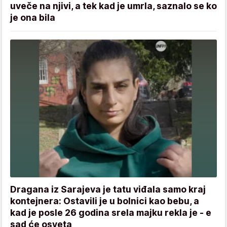
uveče na njivi, a tek kad je umrla, saznalo se ko
je ona bila
Dragana iz Sarajeva je tatu viđala samo kraj
kontejnera: Ostavili je u bolnici kao bebu, a
kad je posle 26 godina srela majku rekla je - e
sad će osveta