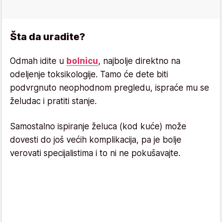
Šta da uradite?
Odmah idite u
bolnicu
, najbolje direktno na
odeljenje toksikologije. Tamo će dete biti
podvrgnuto neophodnom pregledu, ispraće mu se
želudac i pratiti stanje.
Samostalno ispiranje želuca (kod kuće) može
dovesti do još većih komplikacija, pa je bolje
verovati specijalistima i to ni ne pokušavajte.