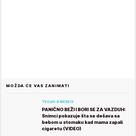
MOŽDA ĆE VAS ZANIMATI
TVOJIH 9 MESECI
PANIČNO BEŽI I BORI SE ZA VAZDUH:
Snimci pokazuje šta se dešava sa
bebom u stomaku kad mama zapali
cigaretu (VIDEO)