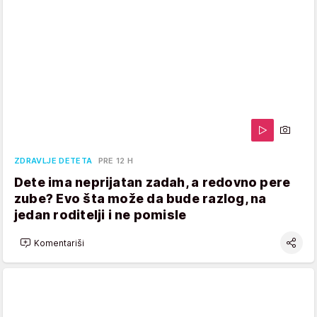
ZDRAVLJE DETETA
PRE 12 H
Dete ima neprijatan zadah, a redovno pere
zube? Evo šta može da bude razlog, na
jedan roditelji i ne pomisle
Komentariši