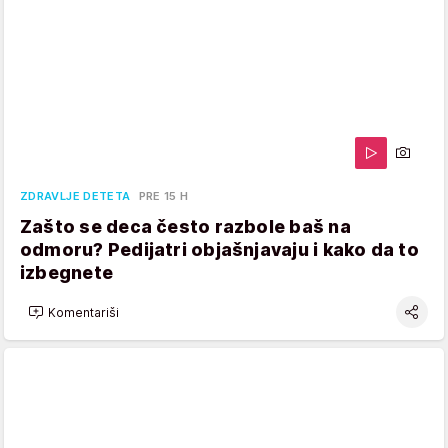
ZDRAVLJE DETETA
PRE 15 H
Zašto se deca često razbole baš na
odmoru? Pedijatri objašnjavaju i kako da to
izbegnete
Komentariši