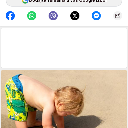
Dodajte Yumama u vaš Google izbor