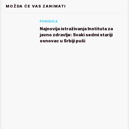
MOŽDA ĆE VAS ZANIMATI
PORODICA
Najnovija istraživanja Instituta za
javno zdravlje: Svaki sedmi stariji
osnovac u Srbiji puši