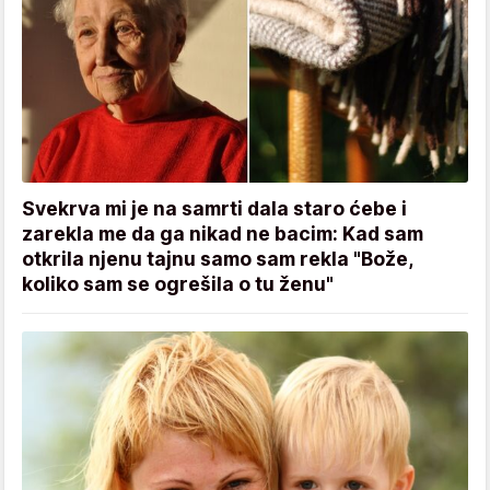
Svekrva mi je na samrti dala staro ćebe i
zarekla me da ga nikad ne bacim: Kad sam
otkrila njenu tajnu samo sam rekla "Bože,
koliko sam se ogrešila o tu ženu"