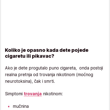
Koliko je opasno kada dete pojede
cigaretu ili pikavac?
Ako je dete progutalo puno cigareta, onda postoji
realna pretnja od trovanja nikotinom (moćnog
neurotoksina), čak i smrti.
Simptomi
trovanja
nikotinom:
mučnina