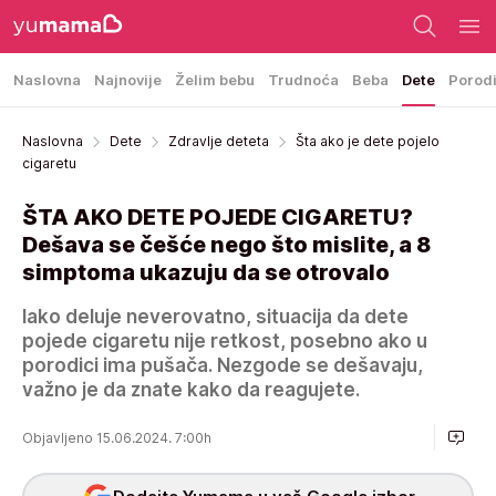
Naslovna
Najnovije
Želim bebu
Trudnoća
Beba
Dete
Porod
Naslovna
Dete
Zdravlje deteta
Šta ako je dete pojelo
cigaretu
ŠTA AKO DETE POJEDE CIGARETU?
Dešava se češće nego što mislite, a 8
simptoma ukazuju da se otrovalo
Iako deluje neverovatno, situacija da dete
pojede cigaretu nije retkost, posebno ako u
porodici ima pušača. Nezgode se dešavaju,
važno je da znate kako da reagujete.
Objavljeno 15.06.2024. 7:00h