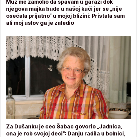
Muž me zamolio da spavam u garaži dok
njegova majka bude u našoj kući jer se „nije
osećala prijatno“ u mojoj blizini: Pristala sam
ali moj uslov ga je zaledio
Za Dušanku je ceo Šabac govorio „Jadnica,
ona je rob svojoj deci“: Danju radila u bolnici,