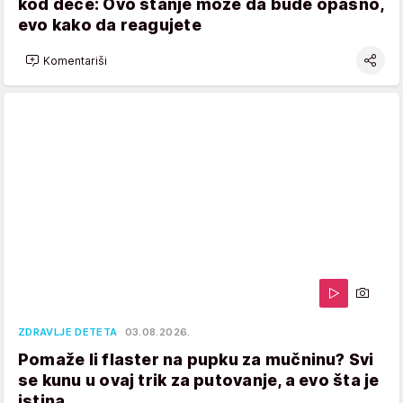
kod dece: Ovo stanje može da bude opasno,
evo kako da reagujete
Komentariši
ZDRAVLJE DETETA
03.08.2026.
Pomaže li flaster na pupku za mučninu? Svi
se kunu u ovaj trik za putovanje, a evo šta je
istina