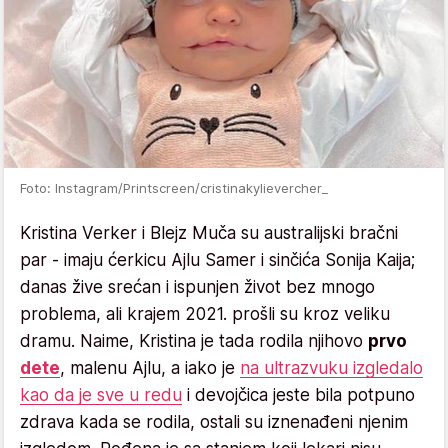
Foto: Instagram/Printscreen/cristinakylievercher_
Kristina Verker i Blejz Muča su australijski bračni
par - imaju ćerkicu Ajlu Samer i sinčića Sonija Kaija;
danas žive srećan i ispunjen život bez mnogo
problema, ali krajem 2021. prošli su kroz veliku
dramu. Naime, Kristina je tada rodila njihovo
prvo
dete
, malenu Ajlu, a iako je
na ultrazvuku izgledalo
kao da je sve u redu
i devojčica jeste bila potpuno
zdrava kada se rodila, ostali su iznenađeni njenim