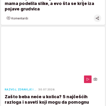
mama podelila slike, a evo šta se krije iza
pojave grudvica
Komentariši
RAZVOJ, ZDRAVLJE I …
30.07.2026.
Zašto beba neće u kolica? 5 najčešćih
razloga i saveti koji mogu da pomognu