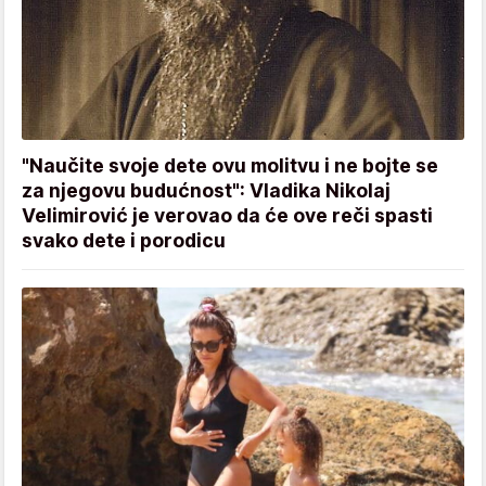
"Naučite svoje dete ovu molitvu i ne bojte se
za njegovu budućnost": Vladika Nikolaj
Velimirović je verovao da će ove reči spasti
svako dete i porodicu