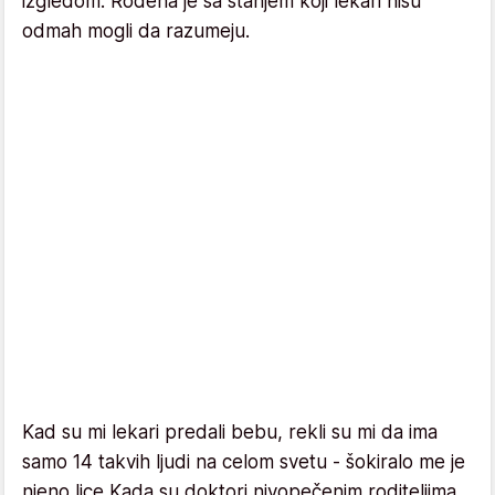
izgledom. Rođena je sa stanjem koji lekari nisu
odmah mogli da razumeju.
Kad su mi lekari predali bebu, rekli su mi da ima
samo 14 takvih ljudi na celom svetu - šokiralo me je
njeno lice Kada su doktori nivopečenim roditeljima