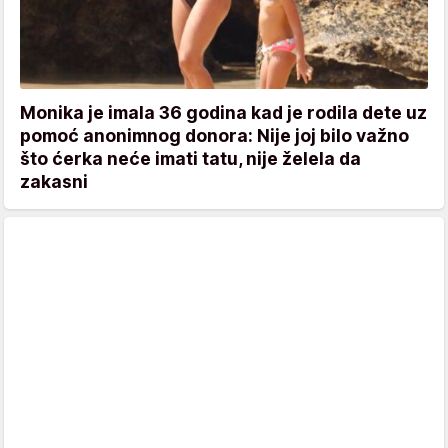
Monika je imala 36 godina kad je rodila dete uz
pomoć anonimnog donora: Nije joj bilo važno
što ćerka neće imati tatu, nije želela da
zakasni