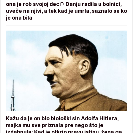
ona je rob svojoj deci“: Danju radila u bolnici,
uveče na njivi, a tek kad je umrla, saznalo se ko
je ona bila
Kažu da je on bio biološki sin Adolfa Hitlera,
majka mu sve priznala pre nego što je
izdahnula: Kad je otkrio pravu istinu, žena ga