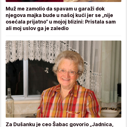
Muž me zamolio da spavam u garaži dok
njegova majka bude u našoj kući jer se „nije
osećala prijatno“ u mojoj blizini: Pristala sam
ali moj uslov ga je zaledio
Za Dušanku je ceo Šabac govorio „Jadnica,