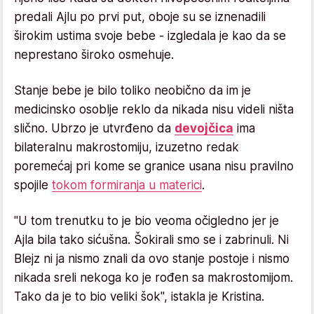
predali Ajlu po prvi put, oboje su se iznenadili
širokim ustima svoje bebe - izgledala je kao da se
neprestano široko osmehuje.
Stanje bebe je bilo toliko neobično da im je
medicinsko osoblje reklo da nikada nisu videli ništa
slično. Ubrzo je utvrđeno da
devojčica
ima
bilateralnu makrostomiju, izuzetno redak
poremećaj pri kome se granice usana nisu pravilno
spojile
tokom formiranja u materici
.
"U tom trenutku to je bio veoma očigledno jer je
Ajla bila tako sićušna. Šokirali smo se i zabrinuli. Ni
Blejz ni ja nismo znali da ovo stanje postoje i nismo
nikada sreli nekoga ko je rođen sa makrostomijom.
Tako da je to bio veliki šok", istakla je Kristina.