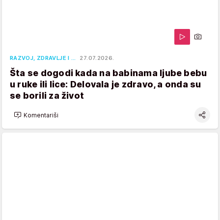
RAZVOJ, ZDRAVLJE I …
27.07.2026.
Šta se dogodi kada na babinama ljube bebu
u ruke ili lice: Delovala je zdravo, a onda su
se borili za život
Komentariši