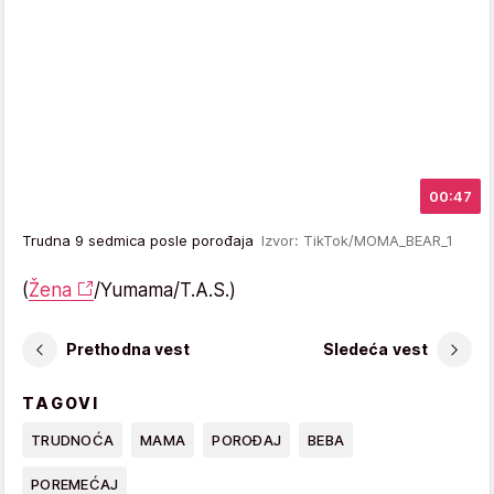
00:47
Trudna 9 sedmica posle porođaja
Izvor: TikTok/MOMA_BEAR_1
(
Žena
/Yumama/T.A.S.)
Prethodna vest
Sledeća vest
TAGOVI
TRUDNOĆA
MAMA
POROĐAJ
BEBA
POREMEĆAJ