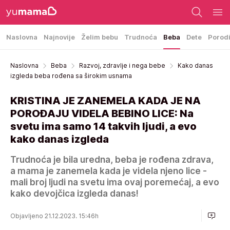
Naslovna
Najnovije
Želim bebu
Trudnoća
Beba
Dete
Porod
Naslovna
Beba
Razvoj, zdravlje i nega bebe
Kako danas
izgleda beba rođena sa širokim usnama
KRISTINA JE ZANEMELA KADA JE NA
POROĐAJU VIDELA BEBINO LICE: Na
svetu ima samo 14 takvih ljudi, a evo
kako danas izgleda
Trudnoća je bila uredna, beba je rođena zdrava,
a mama je zanemela kada je videla njeno lice -
mali broj ljudi na svetu ima ovaj poremećaj, a evo
kako devojčica izgleda danas!
Objavljeno 21.12.2023. 15:46h