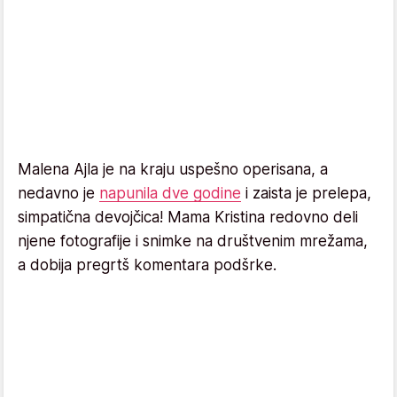
Malena Ajla je na kraju uspešno operisana, a
nedavno je
napunila dve godine
i zaista je prelepa,
simpatična devojčica! Mama Kristina redovno deli
njene fotografije i snimke na društvenim mrežama,
a dobija pregrtš komentara podšrke.