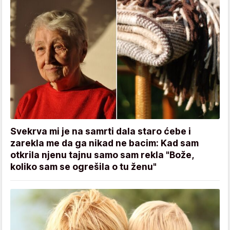
Svekrva mi je na samrti dala staro ćebe i
zarekla me da ga nikad ne bacim: Kad sam
otkrila njenu tajnu samo sam rekla "Bože,
koliko sam se ogrešila o tu ženu"