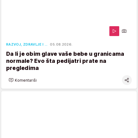
RAZVOJ, ZDRAVLJE I …
05.08.2026.
Da li je obim glave vaše bebe u granicama
normale? Evo šta pedijatri prate na
pregledima
Komentariši