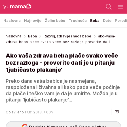
Naslovna
Najnovije
Želim bebu
Trudnoća
Beba
Dete
Porod
Naslovna
Beba
Razvoj, zdravlje i nega bebe
ako-vasa-
zdrava-beba-place-svako-vece-bez-razloga-proverite-da-l
Ako vaša zdrava beba plače svako veče
bez razloga - proverite da li je u pitanju
'ljubičasto plakanje'
Preko dana vaša bebica je nasmejana,
raspoložena i živahna ali kako pada veče počinje
da plače i teško vam je da je umirite. Možda je u
pitanju 'ljubičasto plakanje'...
Objavljeno 17.01.2018. 7:00h