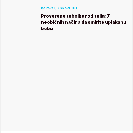
RAZVOJ, ZDRAVLJE I …
Proverene tehnike roditelja: 7
neobičnih načina da smirite uplakanu
bebu