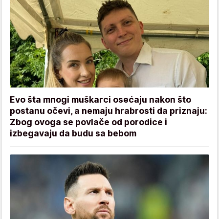
Evo šta mnogi muškarci osećaju nakon što
postanu očevi, a nemaju hrabrosti da priznaju:
Zbog ovoga se povlače od porodice i
izbegavaju da budu sa bebom