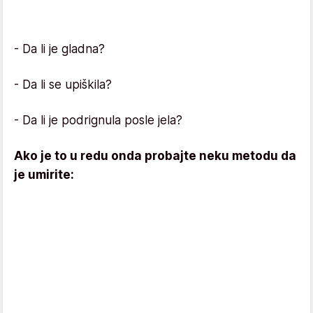
- Da li je gladna?
- Da li se upiškila?
- Da li je podrignula posle jela?
Ako je to u redu onda probajte neku metodu da
je umirite: