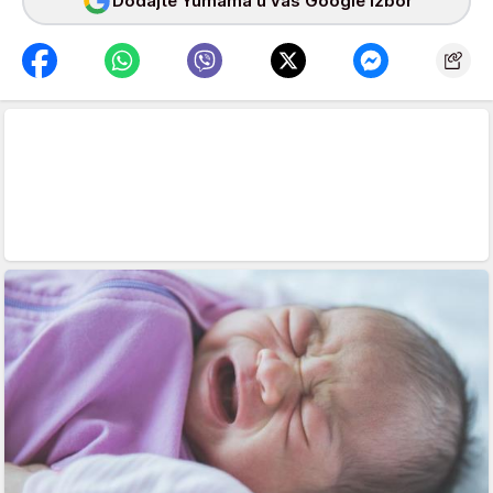
Dodajte Yumama u vaš Google izbor