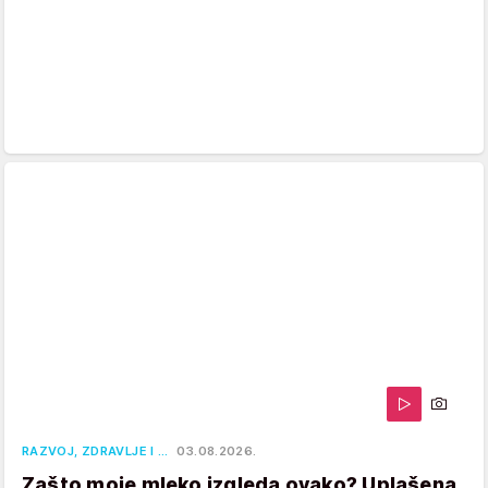
RAZVOJ, ZDRAVLJE I …
03.08.2026.
Zašto moje mleko izgleda ovako? Uplašena