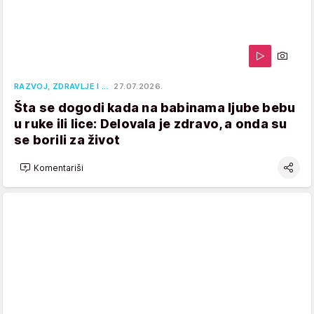
RAZVOJ, ZDRAVLJE I …
27.07.2026.
Šta se dogodi kada na babinama ljube bebu
u ruke ili lice: Delovala je zdravo, a onda su
se borili za život
Komentariši