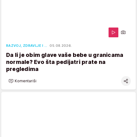
RAZVOJ, ZDRAVLJE I …
05.08.2026.
Da li je obim glave vaše bebe u granicama
normale? Evo šta pedijatri prate na
pregledima
Komentariši