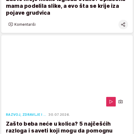
mama podelila slike, a evo šta se krije iza
pojave grudvica
Komentariši
RAZVOJ, ZDRAVLJE I …
30.07.2026.
Zašto beba neće u kolica? 5 najčešćih
razloga i saveti koji mogu da pomognu