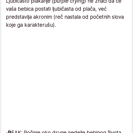
Ljubičasto plakanje
(purple crying)
ne znači da će
vaša bebica postati ljubičasta od plača, već
predstavlja akronim (reč nastala od početnih slova
koje ga karakterušu).
-
P
EAK: Počinje oko druge nedelje bebinog života,