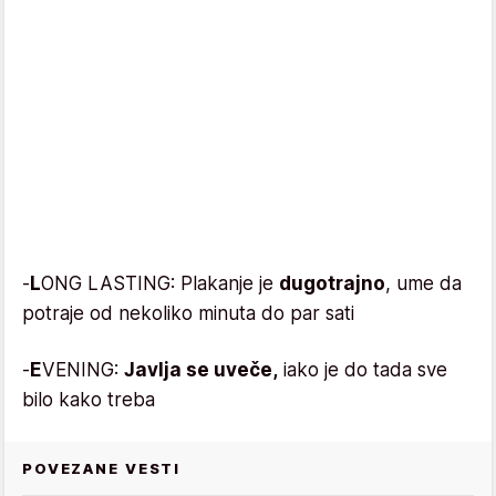
-
L
ONG LASTING: Plakanje je
dugotrajno
, ume da
potraje od nekoliko minuta do par sati
-
E
VENING:
Javlja se uveče,
iako je do tada sve
bilo kako treba
POVEZANE VESTI