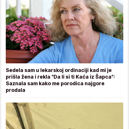
Sedela sam u lekarskoj ordinaciji kad mi je
prišla žena i rekla "Da li si ti Kaća iz Šapca":
Saznala sam kako me porodica najgore
prodala