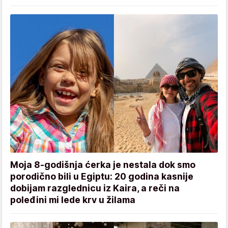
Moja 8-godišnja ćerka je nestala dok smo
porodično bili u Egiptu: 20 godina kasnije
dobijam razglednicu iz Kaira, a reči na
poleđini mi lede krv u žilama