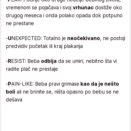
vremenom se pojačava i svoj
vrhunac
dostiže oko
drugog meseca i onda polako opada dok potpuno
ne prestane
-
U
NEXPECTED: Totalno je
neočekivano
, ne postoji
predvidiv početak ili kraj plakanja
-
R
ESIST: Beba
odbija
da se umiri, nebitno šta vi
radite plač ne prestaje
-
P
AIN-LIKE: Beba pravi grimase
kao da je nešto
boli
ali ne brinite se, ništa opasno po bebu se ne
dešava