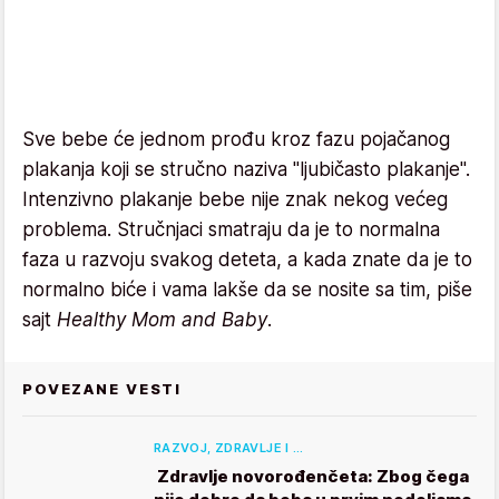
Sve bebe će jednom prođu kroz fazu pojačanog
plakanja koji se stručno naziva "ljubičasto plakanje".
Intenzivno plakanje bebe nije znak nekog većeg
problema. Stručnjaci smatraju da je to normalna
faza u razvoju svakog deteta, a kada znate da je to
normalno biće i vama lakše da se nosite sa tim, piše
sajt
Healthy Mom and Baby
.
POVEZANE VESTI
RAZVOJ, ZDRAVLJE I …
Zdravlje novorođenčeta: Zbog čega