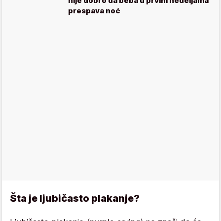
nije dobro da beba u prvim nedeljama
prespava noć
Šta je ljubičasto plakanje?