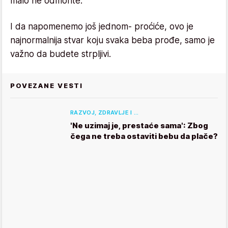
malo ne odmorite.
I da napomenemo još jednom- proćiće, ovo je
najnormalnija stvar koju svaka beba prođe, samo je
važno da budete strpljivi.
POVEZANE VESTI
RAZVOJ, ZDRAVLJE I …
'Ne uzimaj je, prestaće sama': Zbog
čega ne treba ostaviti bebu da plače?