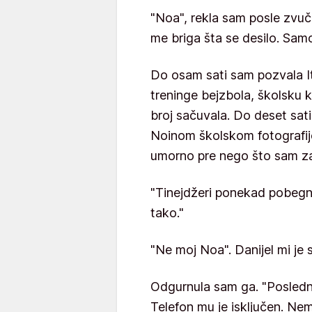
"Noa", rekla sam posle zvuč
me briga šta se desilo. Sam
Do osam sati sam pozvala Ita
treninge bejzbola, školsku ka
broj sačuvala. Do deset sati 
Noinom školskom fotografijo
umorno pre nego što sam za
"Tinejdžeri ponekad pobegn
tako."
"Ne moj Noa". Danijel mi je 
Odgurnula sam ga. "Poslednji
Telefon mu je isključen. Nem