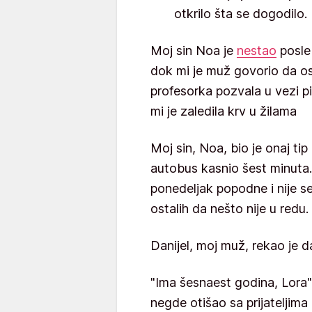
otkrilo šta se dogodilo.
Moj sin Noa je
nestao
posle 
dok mi je muž govorio da o
profesorka pozvala u vezi pi
mi je zaledila krv u žilama
Moj sin, Noa, bio je onaj tip
autobus kasnio šest minuta. Z
ponedeljak popodne i nije se 
ostalih da nešto nije u redu.
Danijel, moj muž, rekao je d
"Ima šesnaest godina, Lora",
negde otišao sa prijateljima 