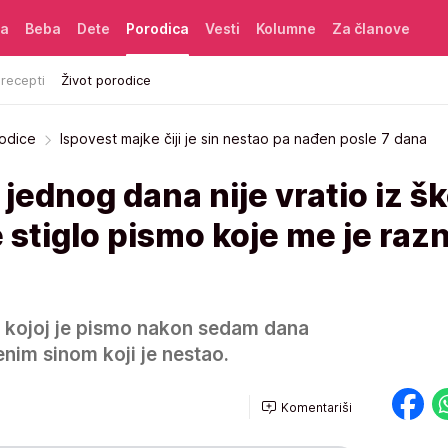
ća
Beba
Dete
Porodica
Vesti
Kolumne
Za članove
 recepti
Život porodice
rodice
Ispovest majke čiji je sin nestao pa nađen posle 7 dana
 jednog dana nije vratio iz šk
e stiglo pismo koje me je raz
e kojoj je pismo nakon sedam dana
jenim sinom koji je nestao.
Komentariši