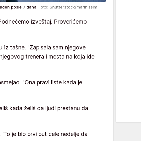
a nađen posle 7 dana
Foto: Shutterstock/marinissim
"Podnećemo izveštaj. Proverićemo
tu iz tašne. "Zapisala sam njegove
j njegovog trenera i mesta na koja ide
asmejao. "Ona pravi liste kada je
liš kada želiš da ljudi prestanu da
 To je bio prvi put cele nedelje da