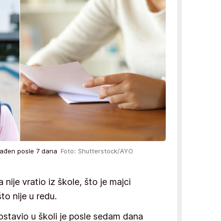
a nađen posle 7 dana
Foto: Shutterstock/AYO
nije vratio iz škole, što je majci
to nije u redu.
ostavio u školi je posle sedam dana