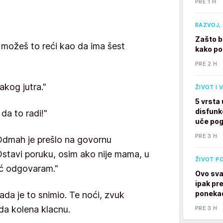
PRE 1 H
RAZVOJ, 
Zašto b
e možeš to reći kao da ima šest
kako po
PRE 2 H
akog jutra."
ŽIVOT I 
5 vrsta
disfunk
 da to radi!"
uče po
PRE 3 H
dmah je prešlo na govornu
stavi poruku, osim ako nije mama, u
ŽIVOT P
ć odgovaram."
Ovo sva
ipak pre
ponekad
da je to snimio. Te noći, zvuk
 da kolena klacnu.
PRE 3 H