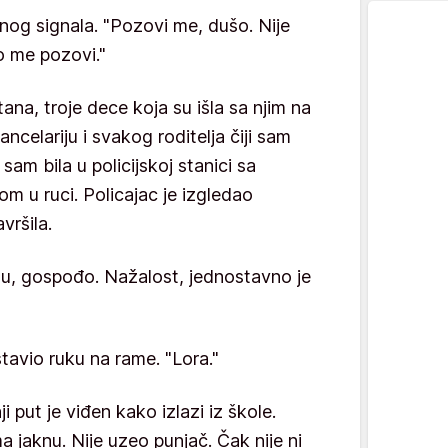
nog signala. "Pozovi me, dušo. Nije
o me pozovi."
na, troje dece koja su išla sa njim na
ncelariju i svakog roditelja čiji sam
sam bila u policijskoj stanici sa
m u ruci. Policajac je izgledao
vršila.
u, gospođo. Nažalost, jednostavno je
stavio ruku na rame. "Lora."
 put je viđen kako izlazi iz škole.
a jaknu. Nije uzeo punjač. Čak nije ni