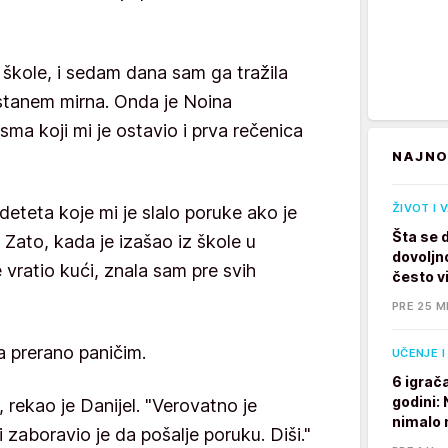
škole, i sedam dana sam ga tražila
stanem mirna. Onda je Noina
sma koji mi je ostavio i prva rečenica
NAJNO
ŽIVOT I 
 deteta koje mi je slalo poruke ako je
Šta se 
ato, kada je izašao iz škole u ​​
dovoljno
vratio kući, znala sam pre svih
često v
PRE 25 M
a prerano paničim.
UČENJE I
6 igrač
godini:
 rekao je Danijel. "Verovatno je
nimalo 
i zaboravio je da pošalje poruku. Diši."