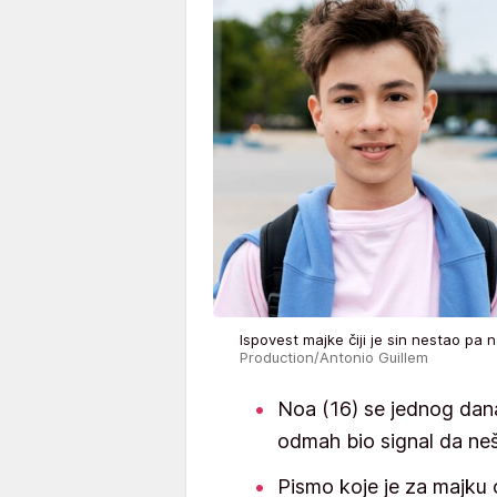
Ispovest majke čiji je sin nestao p
Production/Antonio Guillem
Noa (16) se jednog dana 
odmah bio signal da neš
Pismo koje je za majku 