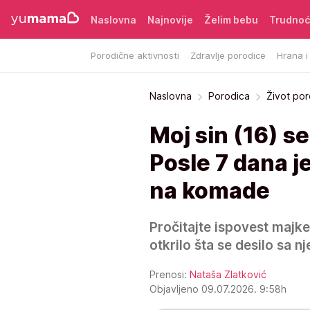
Naslovna
Najnovije
Želim bebu
Trudno
Porodične aktivnosti
Zdravlje porodice
Hrana i
Naslovna
Porodica
Život po
Moj sin (16) se
Posle 7 dana j
na komade
Pročitajte ispovest majk
otkrilo šta se desilo sa n
Prenosi:
Nataša Zlatković
Objavljeno 09.07.2026. 9:58h