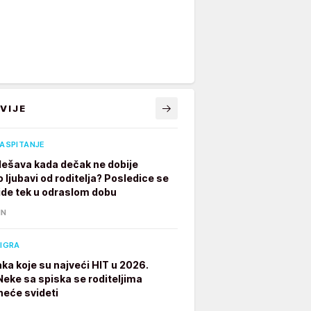
VIJE
VASPITANJE
dešava kada dečak ne dobije
 ljubavi od roditelja? Posledice se
ide tek u odraslom dobu
IN
 IGRA
aka koje su najveći HIT u 2026.
 Neke sa spiska se roditeljima
neće svideti