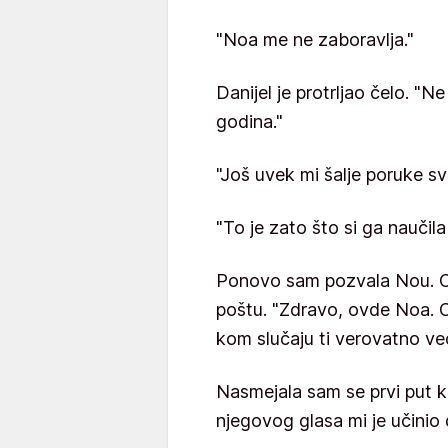
"Noa me ne zaboravlja."
Danijel je protrljao čelo. "N
godina."
"Još uvek mi šalje poruke sv
"To je zato što si ga naučila
Ponovo sam pozvala Nou. O
poštu. "Zdravo, ovde Noa. O
kom slučaju ti verovatno ve
Nasmejala sam se prvi put ka
njegovog glasa mi je učinio