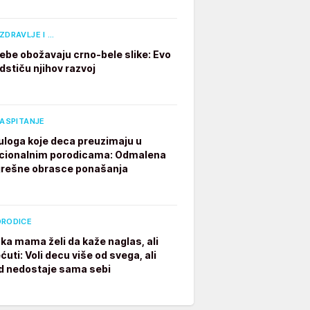
ZDRAVLJE I …
ebe obožavaju crno-bele slike: Evo
dstiču njihov razvoj
VASPITANJE
 uloga koje deca preuzimaju u
cionalnim porodicama: Odmalena
grešne obrasce ponašanja
ORODICE
ka mama želi da kaže naglas, ali
ćuti: Voli decu više od svega, ali
 nedostaje sama sebi