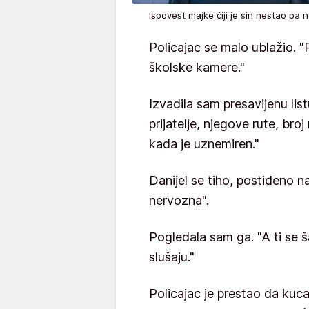
Ispovest majke čiji je sin nestao p
Policajac se malo ublažio. 
školske kamere."
Izvadila sam presavijenu lis
prijatelje, njegove rute, bro
kada je uznemiren."
Danijel se tiho, postiđeno n
nervozna".
Pogledala sam ga. "A ti se ša
slušaju."
Policajac je prestao da kuca.