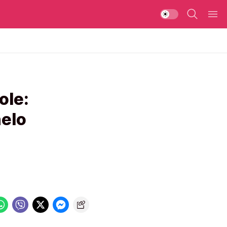
ole:
nelo