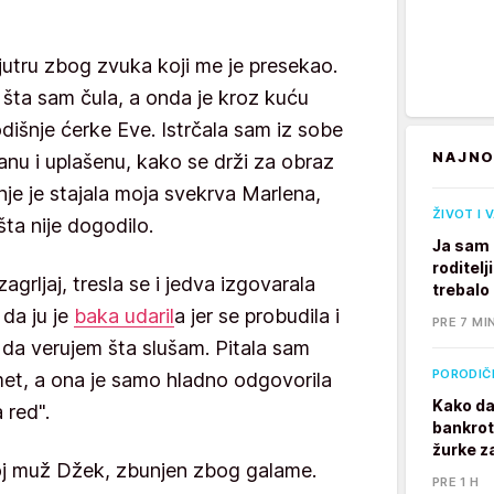
utru zbog zvuka koji me je presekao.
 šta sam čula, a onda je kroz kuću
išnje ćerke Eve. Istrčala sam iz sobe
NAJNO
kanu i uplašenu, kako se drži za obraz
 nje je stajala moja svekrva Marlena,
ŽIVOT I 
ta nije dogodilo.
Ja sam 
roditelj
grljaj, tresla se i jedva izgovarala
trebalo
 da ju je
baka udaril
a jer se probudila i
PRE 7 MI
 da verujem šta slušam. Pitala sam
PORODIČ
amet, a ona je samo hladno odgovorila
Kako da
 red".
bankrot
žurke z
moj muž Džek, zbunjen zbog galame.
PRE 1 H