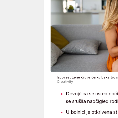
Ispovest žene čiju je ćerku baka tro
Creativity
Devojčica se usred noći 
se srušila naočigled rodi
U bolnici je otkrivena s