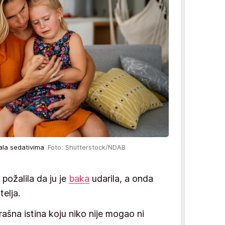
vala sedativima
Foto: Shutterstock/NDAB
požalila da ju je
baka
udarila, a onda
telja.
trašna istina koju niko nije mogao ni