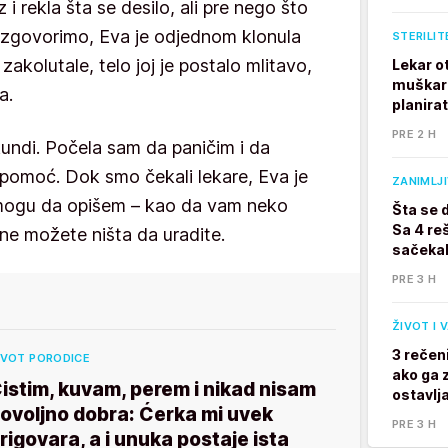
 rekla šta se desilo, ali pre nego što
a izgovorimo, Eva je odjednom klonula
STERILIT
zakolutale, telo joj je postalo mlitavo,
Lekar o
muškarc
a.
planira
PRE 2 H
kundi. Počela sam da paničim i da
pomoć. Dok smo čekali lekare, Eva je
ZANIMLJ
e mogu da opišem – kao da vam neko
Šta se 
Sa 4 reš
 ne možete ništa da uradite.
sačekal
PRE 3 H
ŽIVOT I 
3 rečen
IVOT PORODICE
ako ga z
istim, kuvam, perem i nikad nisam
ostavlj
ovoljno dobra: Ćerka mi uvek
PRE 3 H
rigovara, a i unuka postaje ista