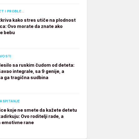
ET I PROBLE…
tkriva kako stres utiče na plodnost
a: Ovo morate da znate ako
te bebu
IVOSTI
desilo sa ruskim čudom od deteta:
avao integrale, sa 9 genije, a
a ga tragična sudbina
VASPITANJE
ice koje ne smete da kažete detetu
adirkuju: Ovo roditelji rade, a
a emotivne rane