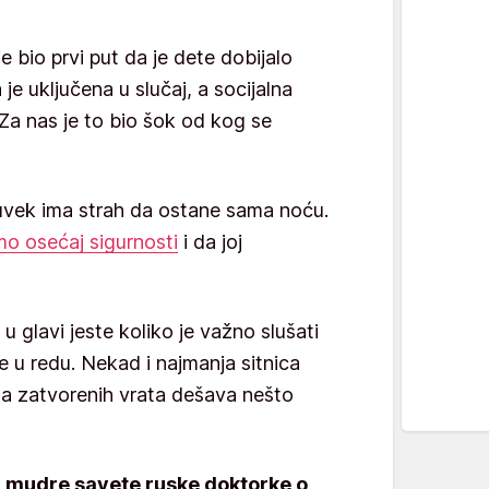
e bio prvi put da je dete dobijalo
 je uključena u slučaj, a socijalna
 Za nas je to bio šok od kog se
 uvek ima strah da ostane sama noću.
o osećaj sigurnosti
i da joj
u glavi jeste koliko je važno slušati
e u redu. Nekad i najmanja sitnica
a zatvorenih vrata dešava nešto
 i mudre savete ruske doktorke o