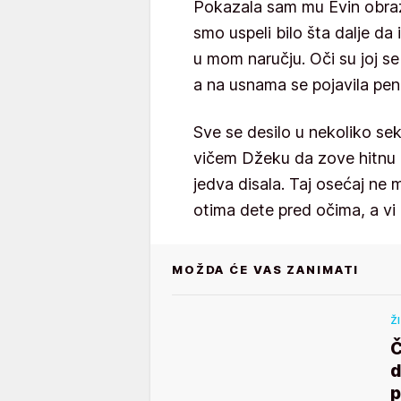
Pokazala sam mu Evin obraz i
smo uspeli bilo šta dalje d
u mom naručju. Oči su joj se 
a na usnama se pojavila pen
Sve se desilo u nekoliko se
vičem Džeku da zove hitnu 
jedva disala. Taj osećaj n
otima dete pred očima, a vi
MOŽDA ĆE VAS ZANIMATI
Ž
Č
d
p