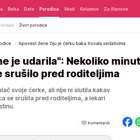
ća
Beba
Dete
Porodica
Vesti
Kolumne
Za članove
 recepti
Život porodice
rodice
Ispovest žene čiju je ćerku baka trovala sedativima
 je udarila": Nekoliko minu
 srušilo pred roditeljima
ač svoje ćerke, ali nije ni slutila kakav
ca se srušila pred roditeljima, a lekari
stinu.
Komentariši