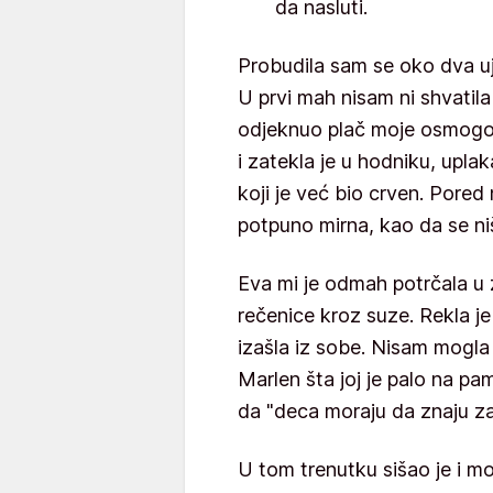
da nasluti.
Probudila sam se oko dva uj
U prvi mah nisam ni shvatila
odjeknuo plač moje osmogod
i zatekla je u hodniku, upla
koji je već bio crven. Pored
potpuno mirna, kao da se niš
Eva mi je odmah potrčala u za
rečenice kroz suze. Rekla je
izašla iz sobe. Nisam mogla
Marlen šta joj je palo na p
da "deca moraju da znaju za
U tom trenutku sišao je i 