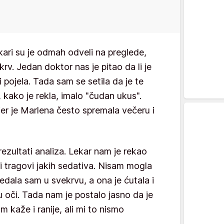
kari su je odmah odveli na preglede,
i krv. Jedan doktor nas je pitao da li je
 pojela. Tada sam se setila da je te
e, kako je rekla, imalo "čudan ukus".
jer je Marlena često spremala večeru i
 rezultati analiza. Lekar nam je rekao
i tragovi jakih sedativa. Nisam mogla
edala sam u svekrvu, a ona je ćutala i
 oči. Tada nam je postalo jasno da je
kaže i ranije, ali mi to nismo