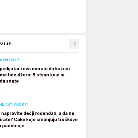
VIJE
VASPITANJE
pedijatar i ovo moram da kažem
ima tinejdžera: 8 stvari koje bi
 da znate
N
NE AKTIVNOSTI
 napravite dečji rođendan, a da ne
irate? Cake koje smanjuju troškove
a pamćenje