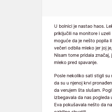
U bolnici je nastao haos. Le
priključili na monitore i uzel
moguće da je nešto popila ili
večeri odbila mleko jer joj j
Nisam tome pridala značaj, 
mleko pred spavanje.
Posle nekoliko sati stigli su
da su u njenoj krvi pronađen
da verujem šta slušam. Pogl
izbegavala da nas pogleda u
Eva pokušavala nešto da nam 
ozbiljno shvatili.