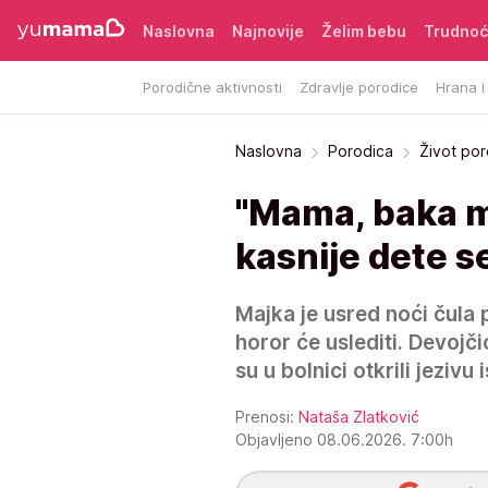
Naslovna
Najnovije
Želim bebu
Trudno
Porodične aktivnosti
Zdravlje porodice
Hrana i
Naslovna
Porodica
Život po
"Mama, baka me
kasnije dete se
Majka je usred noći čula pl
horor će uslediti. Devojči
su u bolnici otkrili jezivu i
Prenosi:
Nataša Zlatković
Objavljeno 08.06.2026. 7:00h