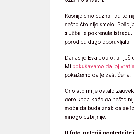
Kasnije smo saznali da to nij
nešto što nije smelo. Policija
služba je pokrenula istragu.
porodica dugo oporavljala.
Danas je Eva dobro, ali još
Mi
pokušavamo da joj vratim
pokažemo da je zaštićena.
Ono što mi je ostalo zauvek 
dete kada kaže da nešto nij
može da bude znak da se iz
mnogo ozbiljnije.
U foto-galeriji pogledajte