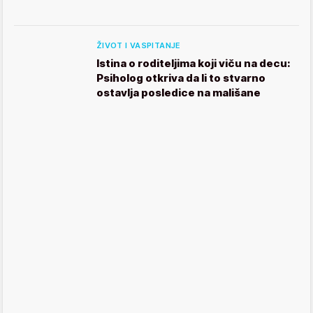
ŽIVOT I VASPITANJE
Istina o roditeljima koji viču na decu:
Psiholog otkriva da li to stvarno
ostavlja posledice na mališane