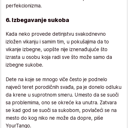
perfekcionizma.
6. Izbegavanje sukoba
Kada neko provede detinjstvu svakodnevno
izložen vikanju i samim tim, u pokušajima da to
vikanje izbegne, uopšte nije iznenađujuće što
izrasta u osobu koja radi sve što može samo da
izbegne sukobe.
Dete na koje se mnogo viče često je podnelo
najveći teret porodičnih svađa, pa je donelo odluku
da krene u suprotnom smeru. Umesto da se suoči
sa problemima, ono se okreće ka unutra. Zatvara
se kad god se suoči sa sukobom, povlačeći se na
mesto do kog niko ne može da dopre, piše
YourTango.