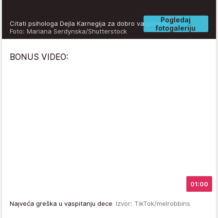
Pogledaj
Citati psihologa Dejla Karnegija za dobro vaspitanje
fotogaleriju
Foto: Mariana Serdynska/Shutterstock
BONUS VIDEO:
01:00
Najveća greška u vaspitanju dece
Izvor: TikTok/melrobbins