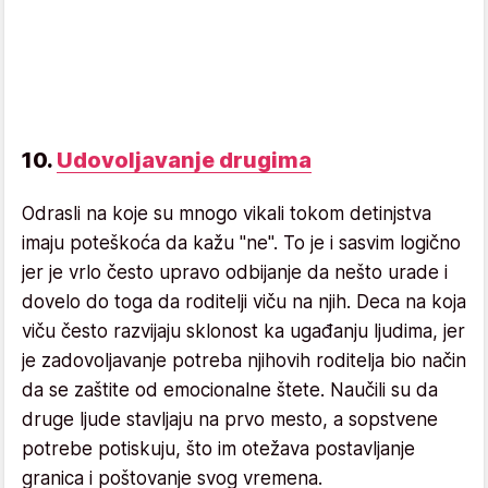
10.
Udovoljavanje drugima
Odrasli na koje su mnogo vikali tokom detinjstva
imaju poteškoća da kažu "ne". To je i sasvim logično
jer je vrlo često upravo odbijanje da nešto urade i
dovelo do toga da roditelji viču na njih. Deca na koja
viču često razvijaju sklonost ka ugađanju ljudima, jer
je zadovoljavanje potreba njihovih roditelja bio način
da se zaštite od emocionalne štete. Naučili su da
druge ljude stavljaju na prvo mesto, a sopstvene
potrebe potiskuju, što im otežava postavljanje
granica i poštovanje svog vremena.