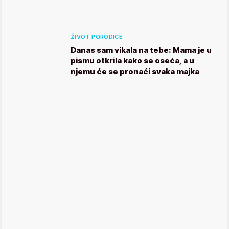
ŽIVOT PORODICE
Danas sam vikala na tebe: Mama je u
pismu otkrila kako se oseća, a u
njemu će se pronaći svaka majka