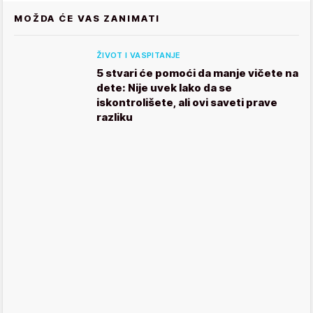
MOŽDA ĆE VAS ZANIMATI
ŽIVOT I VASPITANJE
5 stvari će pomoći da manje vičete na
dete: Nije uvek lako da se
iskontrolišete, ali ovi saveti prave
razliku