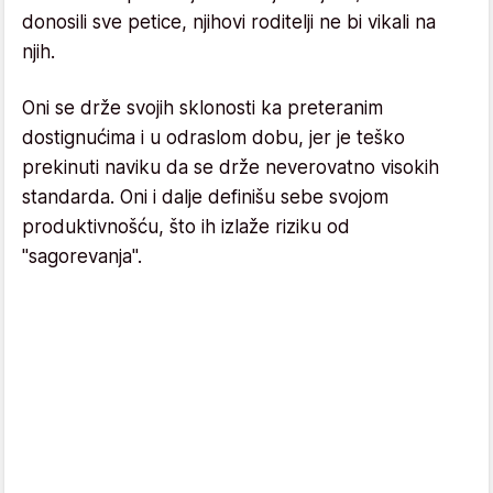
donosili sve petice, njihovi roditelji ne bi vikali na
njih.
Oni se drže svojih sklonosti ka preteranim
dostignućima i u odraslom dobu, jer je teško
prekinuti naviku da se drže neverovatno visokih
standarda. Oni i dalje definišu sebe svojom
produktivnošću, što ih izlaže riziku od
"sagorevanja".