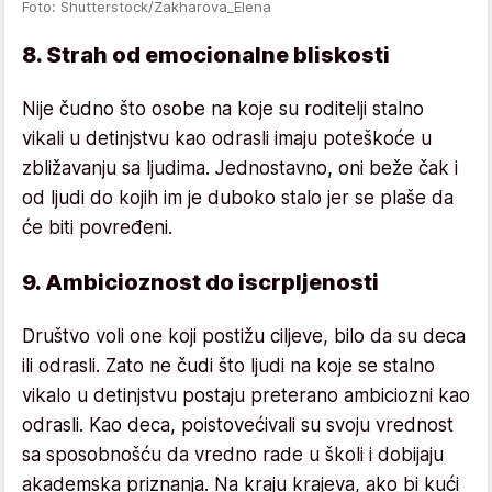
Foto: Shutterstock/Zakharova_Elena
8. Strah od emocionalne bliskosti
Nije čudno što osobe na koje su roditelji stalno
vikali u detinjstvu kao odrasli imaju poteškoće u
zbližavanju sa ljudima. Jednostavno, oni beže čak i
od ljudi do kojih im je duboko stalo jer se plaše da
će biti povređeni.
9. Ambicioznost do iscrpljenosti
Društvo voli one koji postižu ciljeve, bilo da su deca
ili odrasli. Zato ne čudi što ljudi na koje se stalno
vikalo u detinjstvu postaju preterano ambiciozni kao
odrasli. Kao deca, poistovećivali su svoju vrednost
sa sposobnošću da vredno rade u školi i dobijaju
akademska priznanja. Na kraju krajeva, ako bi kući