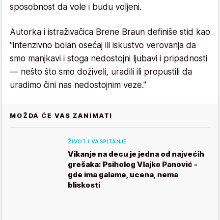
sposobnost da vole i budu voljeni.
Autorka i istraživačica Brene Braun definiše stid kao
"intenzivno bolan osećaj ili iskustvo verovanja da
smo manjkavi i stoga nedostojni ljubavi i pripadnosti
— nešto što smo doživeli, uradili ili propustili da
uradimo čini nas nedostojnim veze."
MOŽDA ĆE VAS ZANIMATI
ŽIVOT I VASPITANJE
Vikanje na decu je jedna od najvećih
grešaka: Psiholog Vlajko Panović -
gde ima galame, ucena, nema
bliskosti