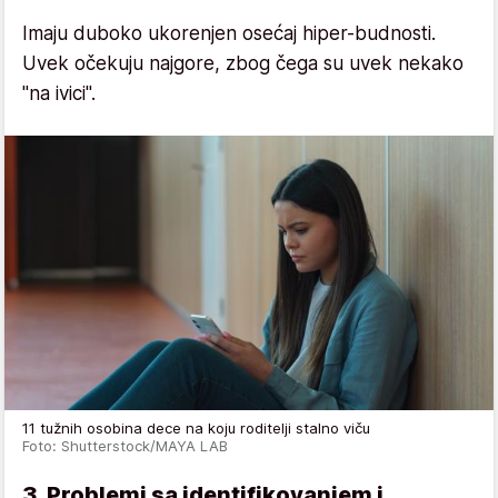
Imaju duboko ukorenjen osećaj hiper-budnosti.
Uvek očekuju najgore, zbog čega su uvek nekako
"na ivici".
11 tužnih osobina dece na koju roditelji stalno viču
Foto: Shutterstock/MAYA LAB
3. Problemi sa identifikovanjem i