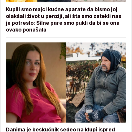
Kupili smo majci kućne aparate da bismo joj
olakšali život u penziji, ali šta smo zatekli nas
je potreslo: Silne pare smo pukli da bi se ona
ovako ponašala
Danima je beskućnik sedeo na klupi ispred