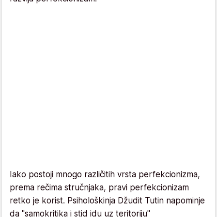
Iako postoji mnogo različitih vrsta perfekcionizma,
prema rečima stručnjaka, pravi perfekcionizam
retko je korist. Psihološkinja Džudit Tutin napominje
da "samokritika i stid idu uz teritoriju"