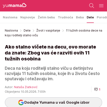
Naslovna
Najnovije
Želim bebu
Trudnoća
Beba
Dete
Porod
Naslovna
Dete
Život i vaspitanje
11 tužnih osobina dece na
koju roditelji stalno viču
Ako stalno vičete na decu, ovo morate
da znate: Zbog vas će razviti ovih 11
tužnih osobina
Deca na koju roditelji stalno viču u detinjstvu
razvijaju 11 tužnih osobina, koje ih u životu često
sputavaju i otežavaju im.
Autor:
Nataša Zlatković
1
Objavljeno 10.05.2026. 7:00h
Dodajte Yumama u vaš Google izbor