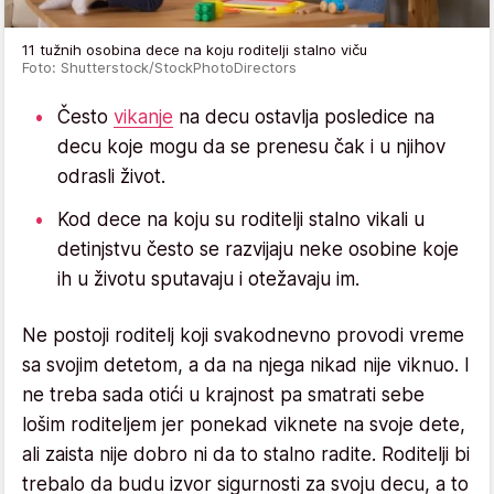
11 tužnih osobina dece na koju roditelji stalno viču
Foto: Shutterstock/StockPhotoDirectors
Često
vikanje
na decu ostavlja posledice na
decu koje mogu da se prenesu čak i u njihov
odrasli život.
Kod dece na koju su roditelji stalno vikali u
detinjstvu često se razvijaju neke osobine koje
ih u životu sputavaju i otežavaju im.
Ne postoji roditelj koji svakodnevno provodi vreme
sa svojim detetom, a da na njega nikad nije viknuo. I
ne treba sada otići u krajnost pa smatrati sebe
lošim roditeljem jer ponekad viknete na svoje dete,
ali zaista nije dobro ni da to stalno radite. Roditelji bi
trebalo da budu izvor sigurnosti za svoju decu, a to