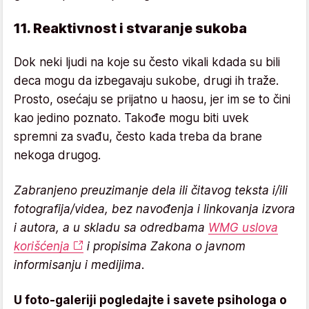
11. Reaktivnost i stvaranje sukoba
Dok neki ljudi na koje su često vikali kdada su bili
deca mogu da izbegavaju sukobe, drugi ih traže.
Prosto, osećaju se prijatno u haosu, jer im se to čini
kao jedino poznato. Takođe mogu biti uvek
spremni za svađu, često kada treba da brane
nekoga drugog.
Zabranjeno preuzimanje dela ili čitavog teksta i/ili
fotografija/videa, bez navođenja i linkovanja izvora
i autora, a u skladu sa odredbama
WMG uslova
korišćenja
i propisima Zakona o javnom
informisanju i medijima.
U foto-galeriji pogledajte i savete psihologa o