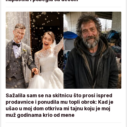
Sažalila sam se na skitnicu što prosi ispred
prodavnice i ponudila mu topli obrok: Kad je
ušao u moj dom otkriva mi tajnu koju je moj
muž godinama krio od mene